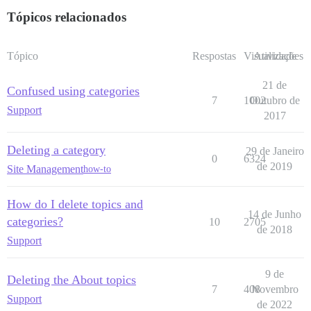
Tópicos relacionados
Tópico
Respostas
Visualizações
Atividade
21 de
Confused using categories
7
1002
Outubro de
Support
2017
Deleting a category
29 de Janeiro
0
6324
de 2019
Site Management
how-to
How do I delete topics and
14 de Junho
categories?
10
2705
de 2018
Support
9 de
Deleting the About topics
7
408
Novembro
Support
de 2022