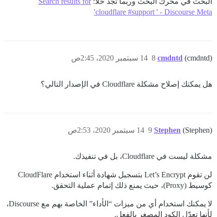
البحث في محرك البحث وربما تجد حلاً:
Search results for
'cloudflare #support ' - Discourse Meta
(cmdntd)
cmdntd
8
14 سبتمبر 2020، 2:45ص
هل يمكنك إصلاح مشكلة Cloudflare في الإصدار التالي؟
(Stephen)
Stephen
9
14 سبتمبر 2020، 2:53ص
مشكلة ليست في Cloudflare، بل في تنفيذك.
لن تقوم Let’s Encrypt بتسجيل شهادة أثناء استخدام CloudFlare
كوسيط (Proxy)، حيث يمنع ذلك إتمام عملية التحقق.
لا يمكنك استخدام أي من ميزات “الأداء” الخاصة بهم مع Discourse،
لأنها تعدّل الكود المصغر بالفعل.