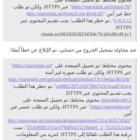
‘
https://starorigin.net/t/topic/50
’ عبر HTTPS، ولكن تم طلب
خط غير آمن ‘
http://starorigin.net/fonts/Lora-Bold.ttf?
v=0.0.12
’. تم حظر هذا الطلب؛ يجب تقديم المحتوى عبر
HTTPS.
chunk.ea1861026282343f4c7d.d41d8cd9.js:1
عند محاولة تسجيل الخروج من حسابي، تم الإبلاغ عن خطأ أيضًا:
محتوى مختلط: تم تحميل الصفحة على ‘
https://starorigin.net/
’
عبر HTTPS، ولكن تم طلب صورة غير آمنة
http://starorigin.net/uploads/default/original/1X/c9eda24b3c8c
‘
ae88b2287cd3d700e7a3c1eaa87d.svg
’. تم حظر هذا الطلب؛
يجب تقديم المحتوى عبر HTTPS.
starorigin.net/:1
محتوى مختلط: تم تحميل الصفحة على
‘
https://starorigin.net/
’ عبر HTTPS، ولكن تم طلب عنصر غير
آمن
http://starorigin.net/uploads/default/optimized/1X/e5b35745d2
‘
55cb00fd1111ac078d95a13229adc6_2_512x512.png
’. تمت
ترقية هذا الطلب تلقائيًا إلى HTTPS. لمزيد من المعلومات،