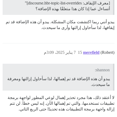
[معرف الإيقاف: discourse.hbr-topic-list-overrides]”
أتساءل عما إذا كان هذا متعلقًا بهذه الإضافة؟
يبدو أنني ربما اكتشفت مكان المشكلة. يبدو أن هذه الإضافة قد تم
إيقافها، لذا سأحاول إزالتها وأرى ما سيحدث.
(Robert)
merefield
15
7 يناير 2025، 3:09م
shannon:
يبدو أن هذه الإضافة قد تم إهمالها، لذا سأحاول إزالتها ومعرفة
ما سيحدث.
لا أعتقد ذلك، هذا مجرد تحذير إهمال لوعي المطور لواجهة برمجة
تطبيقات تستخدمها، والتي تم إهمالها الآن. إنه ليس خطأ. لن تتم
إزالة واجهة برمجة التطبيقات هذه تحديدًا حتى الربع الثاني.