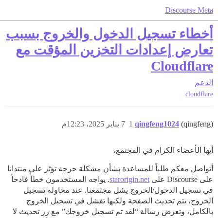
Discourse Meta
أخطاء تسجيل الدخول والخروج بسبب
تعارض إعدادات التخزين المؤقت مع
Cloudflare
الدعم
cloudflare
(qingfeng)
qingfeng1024
1
7 يناير 2025، 12:23م
أيها الأعضاء الكرام في المجتمع،
أتواصل معكم طلباً للمساعدة بشأن مشكلة حرجة تؤثر على منتدانا
على Discourse على
starorigin.net
. يواجه المستخدمون خطأً فادحاً
في تسجيل الدخول/الخروج يشل مجتمعنا. عند محاولة تسجيل
الخروج، يتم تحديث الصفحة ولكنها تفشل في تسجيل الخروج
بالكامل، وتعرض رسالة “لقد تم تسجيل خروجك” مع زر تحديث لا