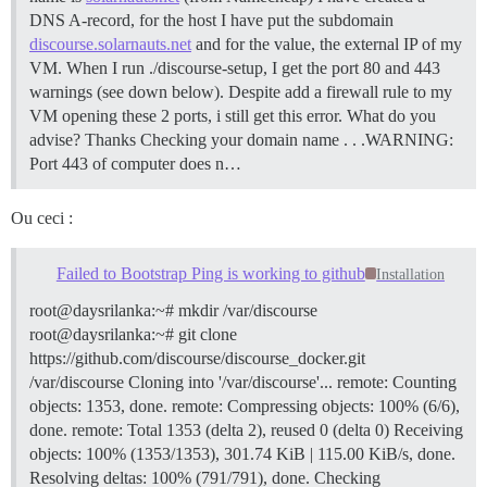
DNS A-record, for the host I have put the subdomain
discourse.solarnauts.net
and for the value, the external IP of my
VM. When I run ./discourse-setup, I get the port 80 and 443
warnings (see down below). Despite add a firewall rule to my
VM opening these 2 ports, i still get this error. What do you
advise? Thanks Checking your domain name . . .WARNING:
Port 443 of computer does n…
Ou ceci :
Failed to Bootstrap Ping is working to github
Installation
root@daysrilanka:~# mkdir /var/discourse
root@daysrilanka:~# git clone
https://github.com/discourse/discourse_docker.git
/var/discourse Cloning into '/var/discourse'... remote: Counting
objects: 1353, done. remote: Compressing objects: 100% (6/6),
done. remote: Total 1353 (delta 2), reused 0 (delta 0) Receiving
objects: 100% (1353/1353), 301.74 KiB | 115.00 KiB/s, done.
Resolving deltas: 100% (791/791), done. Checking