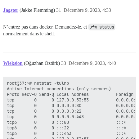
Jagster
(Jakke Flemming)
31
Décembre 9, 2023, 4:33
N’entrez pas dans docker. Demandez-le, et
ufw status
,
normalement dans le shell.
Wleksion
(Oğuzhan Öztürk)
33
Décembre 9, 2023, 4:40
root@37:~# netstat -tulnp

Active Internet connections (only servers)

Proto Recv-Q Send-Q Local Address           Foreign A
tcp        0      0 127.0.0.53:53           0.0.0.0:*
tcp        0      0 0.0.0.0:80              0.0.0.0:*
tcp        0      0 0.0.0.0:22              0.0.0.0:*
tcp        0      0 0.0.0.0:443             0.0.0.0:*
tcp6       0      0 :::80                   :::*     
tcp6       0      0 :::22                   :::*     
tcp6       0      0 :::443                  :::*     