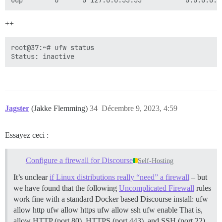
++
root@37:~# ufw status

Jagster
(Jakke Flemming)
34
Décembre 9, 2023, 4:59
Essayez ceci :
Configure a firewall for Discourse
Self-Hosting
It’s unclear
if Linux distributions really “need” a firewall
– but
we have found that the following
Uncomplicated Firewall
rules
work fine with a standard Docker based Discourse install: ufw
allow http ufw allow https ufw allow ssh ufw enable That is,
allow HTTP (port 80), HTTPS (port 443), and SSH (port 22),