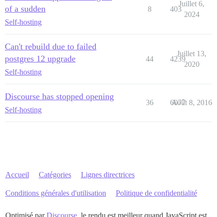
Juillet 6,
of a sudden
8
403
2024
Self-hosting
Can't rebuild due to failed
Juillet 13,
postgres 12 upgrade
44
4239
2020
Self-hosting
Discourse has stopped opening
36
6077
Août 8, 2016
Self-hosting
Accueil
Catégories
Lignes directrices
Conditions générales d'utilisation
Politique de confidentialité
Optimisé par
Discourse
, le rendu est meilleur quand JavaScript est