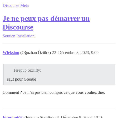
Discourse Meta
Je ne peux pas démarrer un
Discourse
Soutien
Installation
Wleksion
(Oğuzhan Öztürk)
22
Décembre 8, 2023, 9:09
Firepup Sixfifty:
sauf pour Google
Comment ? Je n’ai pas bien compris ce que vous vouliez dire.
Firepup650
(Firepup Sixfifty)
23
Décembre 8, 2023, 10:16