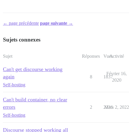
← page précédente
page suivante →
Sujets connexes
Sujet
Réponses
Vues
Activité
Can't get discourse working
Février 16,
again
8
1837
2020
Self-hosting
Can't build container, no clear
errors
2
2236
Mars 2, 2022
Self-hosting
Discourse stopped working all