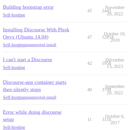
Building bootstrap error
Novembre
45
2445
20, 2022
Self-hosting
Installing Discourse With Plesk
Octobre 10,
Onyx (Ubuntu 14.04)
47
12854
2019
Self-hosting
unsupported-install
I can't start a Discourse
Décembre
42
1958
13, 2023
Self-hosting
Discourse-app container starts
Septembre
then silently stops
40
3799
20, 2022
Self-hosting
unsupported-install
Error while doing discourse
Octobre 6,
setup
11
3118
2017
Self-hosting