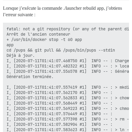
  ## Définissez db_shared_buffers à un maximum de 25 
Lorsque j’exécute la commande ./launcher rebuild app, j’obtiens
  ## Sera défini automatiquement par bootstrap en fon
l’erreur suivante :
  db_shared_buffers: "1024MB"

  ## Peut améliorer les performances de tri, mais aug
fatal: not a git repository (or any of the parent dire
  #db_work_mem: "40MB"

Arrêt de l'ancien conteneur

+ /usr/bin/docker stop -t 60 app

  ## Quelle révision Git ce conteneur doit-il utilise
app

  #version: tests-passed

cd /pups && git pull && /pups/bin/pups --stdin

Déjà à jour.

env:

I, [2020-07-11T01:41:07.468750 #1]  INFO -- : Chargeme
  LANG: en_US.UTF-8

I, [2020-07-11T01:41:07.482322 #1]  INFO -- : > local
  # DISCOURSE_DEFAULT_LOCALE: en

I, [2020-07-11T01:41:07.556578 #1]  INFO -- : Générat
Génération terminée.

  ## Combien de requêtes web simultanées sont prises 
  ## Sera défini automatiquement par bootstrap en fon
I, [2020-07-11T01:41:07.557419 #1]  INFO -- : > mkdir
  UNICORN_WORKERS: 4

I, [2020-07-11T01:41:07.562170 #1]  INFO -- :

I, [2020-07-11T01:41:07.562833 #1]  INFO -- : > chown
  ## TODO : Le nom de domaine auquel cette instance Di
I, [2020-07-11T01:41:07.568449 #1]  INFO -- :

  ## Requis. Discourse ne fonctionnera pas avec une ad
I, [2020-07-11T01:41:07.569223 #1]  INFO -- : > chmod
  DISCOURSE_HOSTNAME: cp2077.eu

I, [2020-07-11T01:41:07.576449 #1]  INFO -- :

I, [2020-07-11T01:41:07.577398 #1]  INFO -- : > rm -f
  ## Décommentez si vous souhaitez que le conteneur s
I, [2020-07-11T01:41:07.582904 #1]  INFO -- :

  ## nom d'hôte (option -h) que spécifié ci-dessus (p
I, [2020-07-11T01:41:07.583623 #1]  INFO -- : > ln -s