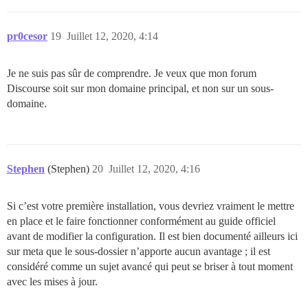
ÉCHEC

pr0cesor
19
Juillet 12, 2020, 4:14
--------------------

Pups::ExecError: chown -R root /var/lib/postgresql/10
Emplacement de l'échec : /pups/lib/pups/exec_command.r
Je ne suis pas sûr de comprendre. Je veux que mon forum
exécution échouée avec les paramètres {"cmd"=>["chown
Discourse soit sur mon domaine principal, et non sur un sous-
cf48a849a885246d6bf9b1b444e679ff6c71dd2fa3b298d42fa2cc
domaine.
** ÉCHEC DU BOOTSTRAP ** Veuillez faire défiler vers 
Stephen
(Stephen)
20
Juillet 12, 2020, 4:16
Si c’est votre première installation, vous devriez vraiment le mettre
en place et le faire fonctionner conformément au guide officiel
avant de modifier la configuration. Il est bien documenté ailleurs ici
sur meta que le sous-dossier n’apporte aucun avantage ; il est
considéré comme un sujet avancé qui peut se briser à tout moment
avec les mises à jour.