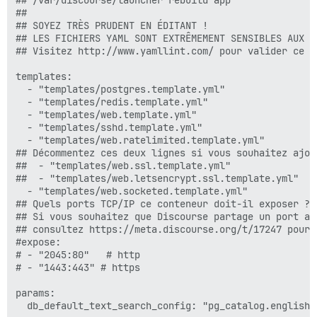
##

## SOYEZ TRÈS PRUDENT EN ÉDITANT !

## LES FICHIERS YAML SONT EXTRÊMEMENT SENSIBLES AUX E
## Visitez http://www.yamllint.com/ pour valider ce f
templates:

  - "templates/postgres.template.yml"

  - "templates/redis.template.yml"

  - "templates/web.template.yml"

  - "templates/sshd.template.yml"

  - "templates/web.ratelimited.template.yml"

## Décommentez ces deux lignes si vous souhaitez ajou
##  - "templates/web.ssl.template.yml"

##  - "templates/web.letsencrypt.ssl.template.yml"

  - "templates/web.socketed.template.yml"

## Quels ports TCP/IP ce conteneur doit-il exposer ?

## Si vous souhaitez que Discourse partage un port av
## consultez https://meta.discourse.org/t/17247 pour p
#expose:

# - "2045:80"   # http

# - "1443:443" # https

params:

  db_default_text_search_config: "pg_catalog.english"
