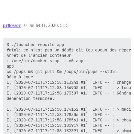
pr0cesor
10
Juillet 11, 2020, 5:15
$ ./launcher rebuild app

fatal: ce n'est pas un dépôt git (ou aucun des répert
Arrêt de l'ancien conteneur

+ /usr/bin/docker stop -t 60 app

app

cd /pups && git pull && /pups/bin/pups --stdin

Déjà à jour.

I, [2020-07-11T17:12:58.113241 #1]  INFO -- : Chargeme
I, [2020-07-11T17:12:58.134955 #1]  INFO -- : > local
I, [2020-07-11T17:12:58.173307 #1]  INFO -- : Générat
Génération terminée.

I, [2020-07-11T17:12:58.174132 #1]  INFO -- : > mkdir
I, [2020-07-11T17:12:58.178306 #1]  INFO -- :

I, [2020-07-11T17:12:58.178561 #1]  INFO -- : > chown
I, [2020-07-11T17:12:58.181917 #1]  INFO -- :

I, [2020-07-11T17:12:58.182391 #1]  INFO -- : > chmod