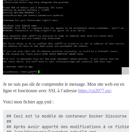
Je ne suis pas sûr de comprendre le message. Mon site web est en
ligne et fonctionne avec SSL à l’adresse
https://cp2077.eu/
.
Voici mon fichier app.yml :
## Ceci est le modèle de conteneur Docker Discourse t
##

## Après avoir apporté des modifications à ce fichier
## /var/discourse/launcher rebuild app
