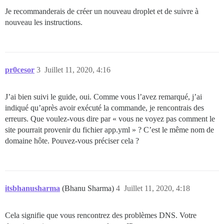
 host: /var/discourse/shared/standalone

échec d'exécution avec les paramètres {"cmd"=>["chown
Je recommanderais de créer un nouveau droplet et de suivre à
  guest: /shared

d639e83f5451b5039efb2333f3eca1166d34ff6dc582ee29a0734a
  - volume:

nouveau les instructions.
** ÉCHEC DU BOOTSTRAP ** Veuillez faire défiler vers 
  host: /var/discourse/shared/standalone/log/var-log

./discourse-doctor peut aider à diagnostiquer le probl
  guest: /var/log

## Les plugins vont ici

## consultez https://meta.discourse.org/t/19157 pour p
pr0cesor
3
Juillet 11, 2020, 4:16
hooks:

  after_code:

- exec:

J’ai bien suivi le guide, oui. Comme vous l’avez remarqué, j’ai
    cd: $home/plugins

indiqué qu’après avoir exécuté la commande, je rencontrais des
    cmd:

erreurs. Que voulez-vous dire par « vous ne voyez pas comment le
      - git clone https://github.com/discourse/docker_
site pourrait provenir du fichier app.yml » ? C’est le même nom de
## Toutes les commandes personnalisées à exécuter aprè
domaine hôte. Pouvez-vous préciser cela ?
run:

  - exec: echo "Début des commandes personnalisées"

  ## Si vous souhaitez définir l'adresse e-mail 'From
  ## Après avoir reçu le premier e-mail d'inscription
  ## - exec: rails r "SiteSetting.notification_email=
itsbhanusharma
(Bhanu Sharma)
4
Juillet 11, 2020, 4:18
Cela signifie que vous rencontrez des problèmes DNS. Votre