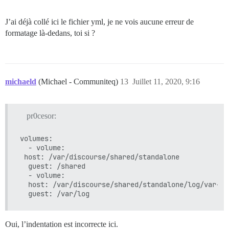
ÉCHEC

--------------------

J’ai déjà collé ici le fichier yml, je ne vois aucune erreur de
Pups::ExecError : la commande chown -R root /var/lib/
Emplacement de l'échec : /pups/lib/pups/exec_command.r
formatage là-dedans, toi si ?
échec de l'exécution avec les paramètres {"cmd"=>["ch
cf48a849a885246d6bf9b1b444e679ff6c71dd2fa3b298d42fa2cc
** ÉCHEC DU BOOTSTRAP ** veuillez défiler vers le hau
michaeld
(Michael - Communiteq)
13
Juillet 11, 2020, 9:16
pr0cesor:
volumes:

  - volume:

 host: /var/discourse/shared/standalone

  guest: /shared

  - volume:

  host: /var/discourse/shared/standalone/log/var-log
Oui, l’indentation est incorrecte ici.