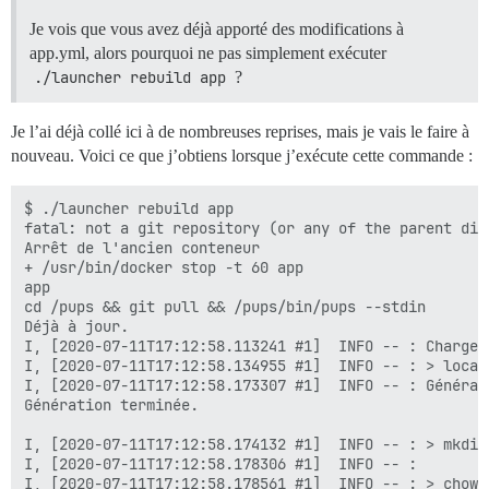
Je vois que vous avez déjà apporté des modifications à
app.yml, alors pourquoi ne pas simplement exécuter
./launcher rebuild app
?
Je l’ai déjà collé ici à de nombreuses reprises, mais je vais le faire à
nouveau. Voici ce que j’obtiens lorsque j’exécute cette commande :
$ ./launcher rebuild app

fatal: not a git repository (or any of the parent dire
Arrêt de l'ancien conteneur

+ /usr/bin/docker stop -t 60 app

app

cd /pups && git pull && /pups/bin/pups --stdin

Déjà à jour.

I, [2020-07-11T17:12:58.113241 #1]  INFO -- : Chargeme
I, [2020-07-11T17:12:58.134955 #1]  INFO -- : > local
I, [2020-07-11T17:12:58.173307 #1]  INFO -- : Générat
Génération terminée.

I, [2020-07-11T17:12:58.174132 #1]  INFO -- : > mkdir
I, [2020-07-11T17:12:58.178306 #1]  INFO -- :

I, [2020-07-11T17:12:58.178561 #1]  INFO -- : > chown