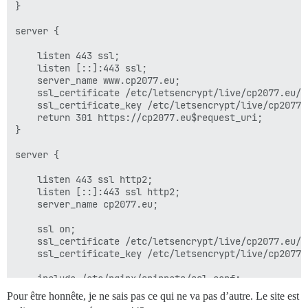
}

server {

    listen 443 ssl;

    listen [::]:443 ssl;

    server_name www.cp2077.eu;

    ssl_certificate /etc/letsencrypt/live/cp2077.eu/fu
    ssl_certificate_key /etc/letsencrypt/live/cp2077.e
    return 301 https://cp2077.eu$request_uri;

}

server {

    listen 443 ssl http2;

    listen [::]:443 ssl http2;

    server_name cp2077.eu;

    ssl on;

    ssl_certificate /etc/letsencrypt/live/cp2077.eu/fu
    ssl_certificate_key /etc/letsencrypt/live/cp2077.e
    include /etc/nginx/snippets/ssl.conf;

Pour être honnête, je ne sais pas ce qui ne va pas d’autre. Le site est
    http2_idle_timeout 5m; # augmenté par rapport au d