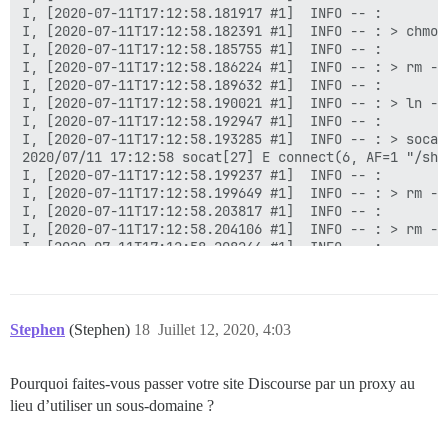
I, [2020-07-11T17:12:58.181917 #1]  INFO -- :

I, [2020-07-11T17:12:58.182391 #1]  INFO -- : > chmod
I, [2020-07-11T17:12:58.185755 #1]  INFO -- :

I, [2020-07-11T17:12:58.186224 #1]  INFO -- : > rm -f
I, [2020-07-11T17:12:58.189632 #1]  INFO -- :

I, [2020-07-11T17:12:58.190021 #1]  INFO -- : > ln -s
I, [2020-07-11T17:12:58.192947 #1]  INFO -- :

I, [2020-07-11T17:12:58.193285 #1]  INFO -- : > socat
2020/07/11 17:12:58 socat[27] E connect(6, AF=1 "/sha
I, [2020-07-11T17:12:58.199237 #1]  INFO -- :

I, [2020-07-11T17:12:58.199649 #1]  INFO -- : > rm -f
I, [2020-07-11T17:12:58.203817 #1]  INFO -- :

I, [2020-07-11T17:12:58.204106 #1]  INFO -- : > rm -f
I, [2020-07-11T17:12:58.208244 #1]  INFO -- :

I, [2020-07-11T17:12:58.208674 #1]  INFO -- : > mkdir
I, [2020-07-11T17:12:58.213559 #1]  INFO -- :

I, [2020-07-11T17:12:58.215200 #1]  INFO -- : > chown
I, [2020-07-11T17:12:58.220491 #1]  INFO -- :

Stephen
(Stephen)
18
Juillet 12, 2020, 4:03
I, [2020-07-11T17:12:58.228222 #1]  INFO -- : Fichier
I, [2020-07-11T17:12:58.234341 #1]  INFO -- : Fichier
I, [2020-07-11T17:12:58.240097 #1]  INFO -- : Fichier
Pourquoi faites-vous passer votre site Discourse par un proxy au
I, [2020-07-11T17:12:58.245972 #1]  INFO -- : Fichier
lieu d’utiliser un sous-domaine ?
I, [2020-07-11T17:12:58.246504 #1]  INFO -- : > chown
chown: impossible d'accéder à '/var/lib/postgresql/10
I, [2020-07-11T17:12:58.249988 #1]  INFO -- :
