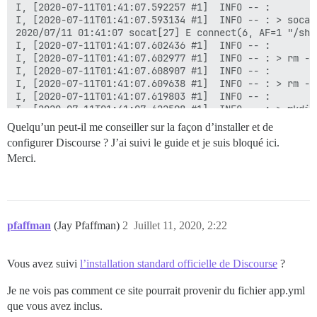
  #DOCKER_USE_HOSTNAME: true

I, [2020-07-11T01:41:07.592257 #1]  INFO -- :

I, [2020-07-11T01:41:07.593134 #1]  INFO -- : > socat
  ## TODO : Liste d'e-mails délimités par des virgule
2020/07/11 01:41:07 socat[27] E connect(6, AF=1 "/sha
  ## lors de l'inscription initiale, exemple 'user1@e
I, [2020-07-11T01:41:07.602436 #1]  INFO -- :

  DISCOURSE_DEVELOPER_EMAILS: 'myemail@yandex.com'

I, [2020-07-11T01:41:07.602977 #1]  INFO -- : > rm -f
I, [2020-07-11T01:41:07.608907 #1]  INFO -- :

  ## TODO : Le serveur de messagerie SMTP utilisé pou
I, [2020-07-11T01:41:07.609638 #1]  INFO -- : > rm -f
  # L'adresse SMTP, le nom d'utilisateur et le mot de 
I, [2020-07-11T01:41:07.619803 #1]  INFO -- :

  # ATTENTION : le caractère '#' dans le mot de passe
I, [2020-07-11T01:41:07.622598 #1]  INFO -- : > mkdir
  DISCOURSE_SMTP_ADDRESS: smtp.mailgun.org

I, [2020-07-11T01:41:07.629638 #1]  INFO -- :

Quelqu’un peut-il me conseiller sur la façon d’installer et de
  DISCOURSE_SMTP_PORT: 587

I, [2020-07-11T01:41:07.630522 #1]  INFO -- : > chown
configurer Discourse ? J’ai suivi le guide et je suis bloqué ici.
  DISCOURSE_SMTP_USER_NAME: ******

I, [2020-07-11T01:41:07.639523 #1]  INFO -- :

  DISCOURSE_SMTP_PASSWORD: ******

Merci.
I, [2020-07-11T01:41:07.651076 #1]  INFO -- : Fichier
  DISCOURSE_SMTP_ENABLE_START_TLS: true           # (
I, [2020-07-11T01:41:07.660620 #1]  INFO -- : Fichier
I, [2020-07-11T01:41:07.668238 #1]  INFO -- : Fichier
  ## Si vous avez ajouté le modèle Lets Encrypt, déco
I, [2020-07-11T01:41:07.679949 #1]  INFO -- : Fichier
  LETSENCRYPT_ACCOUNT_EMAIL: myemail@yandex.com

I, [2020-07-11T01:41:07.680746 #1]  INFO -- : > chown
chown: impossible d'accéder à '/var/lib/postgresql/10
pfaffman
(Jay Pfaffman)
2
Juillet 11, 2020, 2:22
  ## L'adresse CDN http ou https pour cette instance 
I, [2020-07-11T01:41:07.685326 #1]  INFO -- :

  ## consultez https://meta.discourse.org/t/14857 pour
  #DISCOURSE_CDN_URL: https://discourse-cdn.example.co
Vous avez suivi
l’installation standard officielle de Discourse
?
ÉCHEC

## Le conteneur Docker est sans état ; toutes les don
--------------------

Je ne vois pas comment ce site pourrait provenir du fichier app.yml
volumes:

Pups::ExecError : chown -R root /var/lib/postgresql/1
que vous avez inclus.
  - volume:

Emplacement de l'échec : /pups/lib/pups/exec_command.r