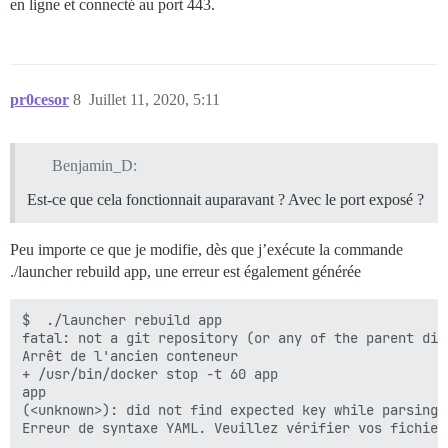
en ligne et connecté au port 443.
    location / {

        proxy_pass http://unix:/var/discourse/shared/
        proxy_set_header Host $http_host;

        proxy_http_version 1.1;

pr0cesor
8
Juillet 11, 2020, 5:11
        proxy_set_header X-Forwarded-For $proxy_add_x_
        proxy_set_header X-Forwarded-Proto https;

        proxy_set_header X-Real-IP $remote_addr;

Benjamin_D:
    }

Est-ce que cela fonctionnait auparavant ? Avec le port exposé ?
Peu importe ce que je modifie, dès que j’exécute la commande
./launcher rebuild app, une erreur est également générée
$  ./launcher rebuild app

fatal: not a git repository (or any of the parent dire
Arrêt de l'ancien conteneur

+ /usr/bin/docker stop -t 60 app

app

(<unknown>): did not find expected key while parsing 