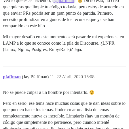
Veo lo que estás haciendo,
.
Dicho esto, no creo
@pfaffman
que quieras que limpie tu código todavía, pero estoy de acuerdo en
que enviar PRs podría ser un gran punto de partida. Primero,
necesito profundizar en algunos de los recursos que ya se han
compartido en este hilo.
Mi mayor desafío en este momento será pasar de mi experiencia en
LAMP a lo que se conoce como la pila de Discourse. ¿LNPR
(Linux, Nginx, Postgres, Ruby/Rails)? Jaja.
pfaffman
(Jay Pfaffman)
11
22 Abril, 2020 15:08
No se puede culpar a un hombre por intentarlo.
Pero en serio, ese tema hace muchas cosas que te dan ideas sobre lo
que pueden hacer los temas. Poder crear una lista de temas
completamente nueva es increíble. Limpiarlo (hay un montón de
código que simplemente no pertenece, pero cuando intenté
eliminarlo, rompií cosas y finalmente lo dejé así en lugar de buscar