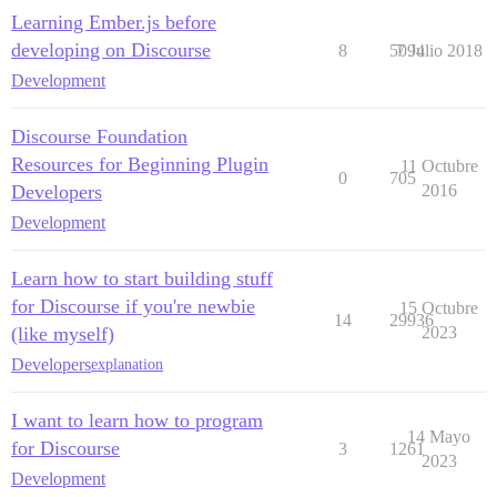
Learning Ember.js before
developing on Discourse
8
5094
7 Julio 2018
Development
Discourse Foundation
Resources for Beginning Plugin
11 Octubre
0
705
Developers
2016
Development
Learn how to start building stuff
for Discourse if you're newbie
15 Octubre
14
29936
(like myself)
2023
Developers
explanation
I want to learn how to program
14 Mayo
for Discourse
3
1261
2023
Development