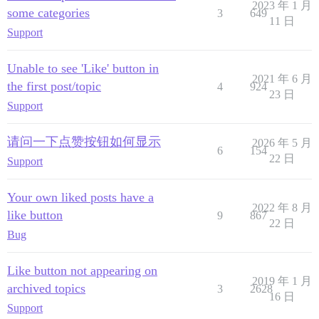
2023 年 1 月
some categories
3
649
11 日
Support
Unable to see 'Like' button in
2021 年 6 月
the first post/topic
4
924
23 日
Support
请问一下点赞按钮如何显示
2026 年 5 月
6
154
22 日
Support
Your own liked posts have a
2022 年 8 月
like button
9
867
22 日
Bug
Like button not appearing on
2019 年 1 月
archived topics
3
2628
16 日
Support