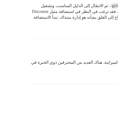
git
، ثم الانتقال إلى الدليل المناسب، وتشغيل
سكريبت التثبيت). الكثير منا هنا قام بذلك ويمكنه مساعدتك. ولكن إذا كنت تنظر إلى ذلك المستند وتفكر أنه يتجاوز مستواك، فقد ترغب في النظر في استضافة مثيل Discourse
إلى القلق بشأنه هو إدارة منتداك. تبدأ الاستضافة
لميزانية. هناك العديد من المحترفين ذوي الخبرة في