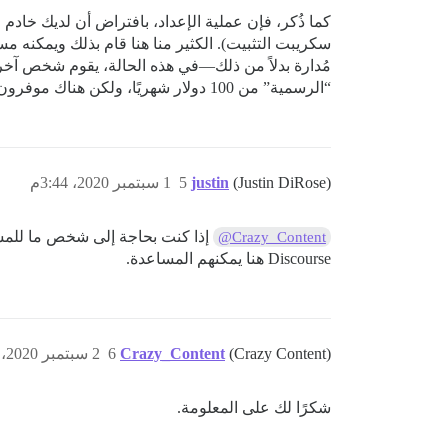
كما ذُكر، فإن عملية الإعداد، بافتراض أن لديك خادم VPS مناسبًا مُعدًا بالفعل، بسيطة للغاية (في الواقع، تتكون من
مُدارة بدلاً من ذلك—في هذه الحالة، يقوم شخص آخر ب
“الرسمية” من 100 دولار شهريًا، ولكن هناك موفرون آخرون بأسعار منخفضة تصل إلى 10 دولارات شهريًا.
(Justin DiRose)
justin
5
1 سبتمبر 2020، 3:44م
إذا كنت بحاجة إلى شخص ما للم
@Crazy_Content
Discourse هنا يمكنهم المساعدة.
(Crazy Content)
Crazy_Content
6
2 سبتمبر 2020، 2:15ص
شكرًا لك على المعلومة.