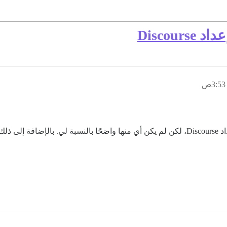
Discou
لقد شاهدت العديد من مقاطع الفيديو حول كيفية إعداد Discourse، لكن لم يكن أي منها واضحًا