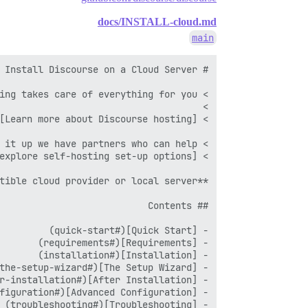
docs/INSTALL-cloud.md
main
- [Troubleshooting](#troubleshooting)
