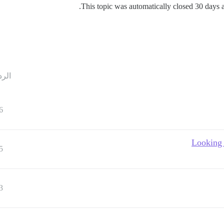
This topic was automatically closed 30 days af
الرد
6
Looking f
5
3