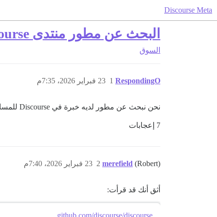
Discourse Meta
البحث عن مطور منتدى Discourse
السوق
RespondingO
1
23 فبراير 2026، 7:35م
نحن نبحث عن مطور لديه خبرة في Discourse للمساعدة في بناء منتدى لأننا لسنا الأكثر دراية بالجوانب التقنية. نأمل أن يتم الانتهاء منه في الأشهر القليلة المقبلة.
7 إعجابات
(Robert)
merefield
2
23 فبراير 2026، 7:40م
أثق أنك قد قرأت:
github.com/discourse/discourse