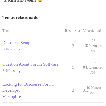
¡Gracias! Esto ayudará.
Temas relacionados
Tema
Respuestas
Vistas
Actividad
23
Discourse Setup
3
1020
Diciembre
Self-hosting
2019
15
Question About Forum Software
5
844
Diciembre
Self-hosting
2019
Looking for Discourse Forum
10 Marzo
Developer
2
312
2026
Marketplace