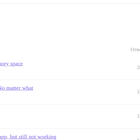
Отв
mory space
2
 No matter what
3
3
app, but still not working