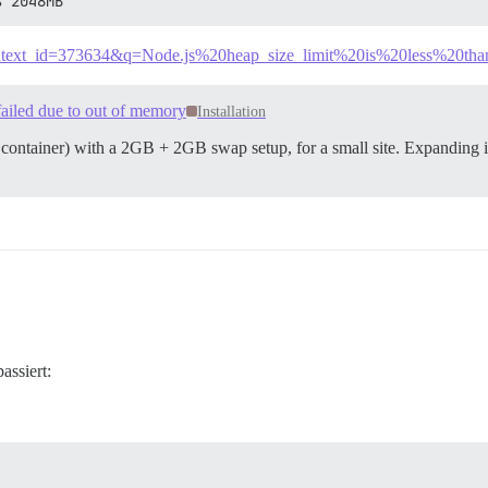
s 2048MB
c&context_id=373634&q=Node.js%20heap_size_limit%20is%20less%20
failed due to out of memory
Installation
o container) with a 2GB + 2GB swap setup, for a small site. Expanding 
assiert: