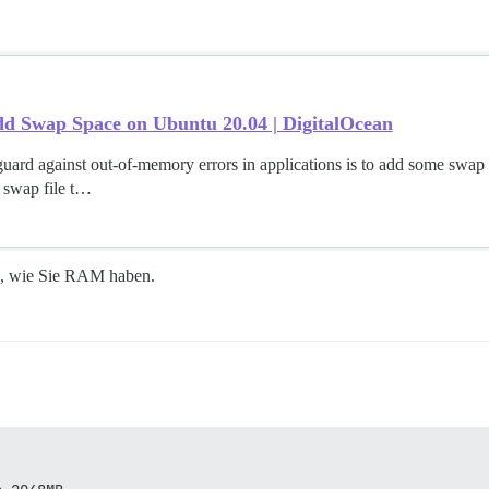
d Swap Space on Ubuntu 20.04 | DigitalOcean
ard against out-of-memory errors in applications is to add some swap s
 swap file t…
n, wie Sie RAM haben.