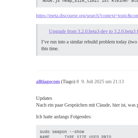
Node.js heap_size_limit ist kleiner al
https://meta.discourse.org/search?context=topi
Upgrade from 3.2.0.beta3-dev to 3.2.0.beta3 
I’ve run into a similar rebuild problem today (tw
this time.
alltiagocom
(Tiago)
8
9. Juli 2025 um 21:13
Updates
Nach ein paar Gesprächen mit Claude, hier ist, was p
Ich hatte anfangs Folgendes:
sudo swapon --show

NAME      TYPE SIZE USED PRIO
