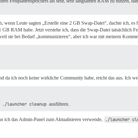
Ihres Festplattenspeichers als sehr, sehr langsamen RAM zu nutzen, dah
ah, wenn Leute sagten „Erstelle eine 2 GB Swap-Datei“, dachte ich, es
 1 GB RAM habe. Jetzt verstehe ich, dass die Swap-Datei tatsächlich Fest
, weil sie bei Bedarf „kommunizieren“, aber ich war mit meinem Kommen
 und da ich noch keine wirkliche Community habe, reicht das aus. Ich 
e
./launcher cleanup
ausführen.
enn ich das Admin-Panel zum Aktualisieren verwende,
./launcher cl