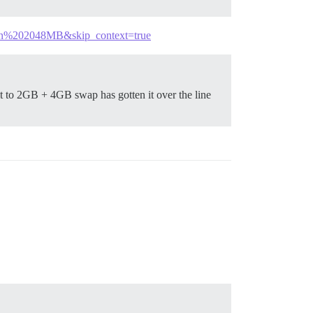
than%202048MB&skip_context=true
it to 2GB + 4GB swap has gotten it over the line