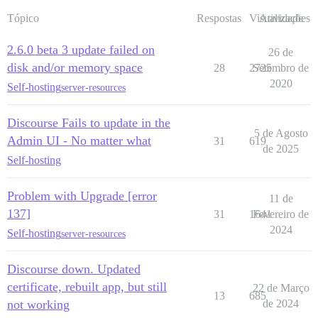
Tópico
Respostas
Visualizações
Atividade
2.6.0 beta 3 update failed on
26 de
disk and/or memory space
28
2725
Setembro de
2020
Self-hosting
server-resources
Discourse Fails to update in the
5 de Agosto
Admin UI - No matter what
31
619
de 2025
Self-hosting
Problem with Upgrade [error
11 de
137]
31
1641
Fevereiro de
2024
Self-hosting
server-resources
Discourse down. Updated
certificate, rebuilt app, but still
22 de Março
13
685
not working
de 2024