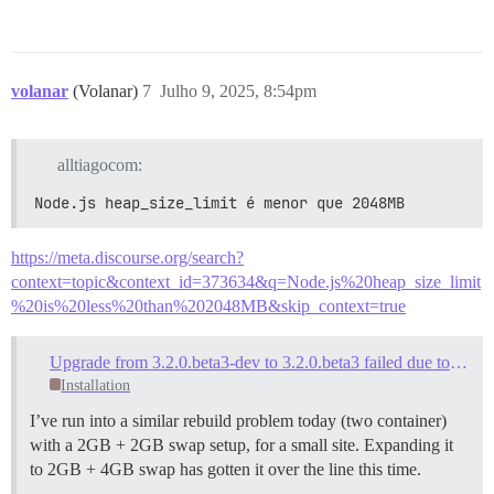
volanar
(Volanar)
7
Julho 9, 2025, 8:54pm
alltiagocom:
Node.js heap_size_limit é menor que 2048MB
https://meta.discourse.org/search?
context=topic&context_id=373634&q=Node.js%20heap_size_limit
%20is%20less%20than%202048MB&skip_context=true
Upgrade from 3.2.0.beta3-dev to 3.2.0.beta3 failed due to out of memory
Installation
I’ve run into a similar rebuild problem today (two container)
with a 2GB + 2GB swap setup, for a small site. Expanding it
to 2GB + 4GB swap has gotten it over the line this time.