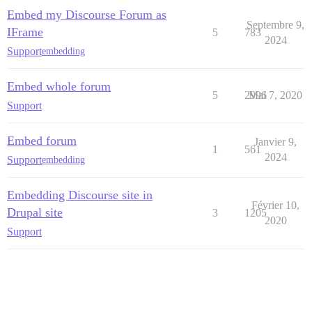
Embed my Discourse Forum as
Septembre 9,
IFrame
5
783
2024
Support
embedding
Embed whole forum
5
2996
Mai 7, 2020
Support
Embed forum
Janvier 9,
1
561
2024
Support
embedding
Embedding Discourse site in
Février 10,
Drupal site
3
1205
2020
Support