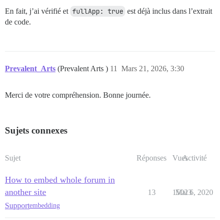
En fait, j’ai vérifié et
fullApp: true
est déjà inclus dans l’extrait
de code.
Prevalent_Arts
(Prevalent Arts )
11
Mars 21, 2026, 3:30
Merci de votre compréhension. Bonne journée.
Sujets connexes
Sujet
Réponses
Vues
Activité
How to embed whole forum in
another site
13
15023
Mai 6, 2020
Support
embedding