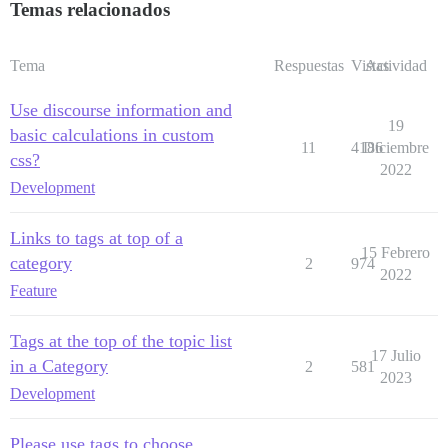
Temas relacionados
Tema
Respuestas
Vistas
Actividad
Use discourse information and
19
basic calculations in custom
11
4186
Diciembre
css?
2022
Development
Links to tags at top of a
15 Febrero
category
2
974
2022
Feature
Tags at the top of the topic list
17 Julio
in a Category
2
581
2023
Development
Please use tags to choose