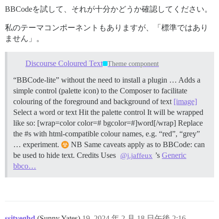
BBCodeを試して、それが十分かどうか確認してください。
私のテーマコンポーネントもありますが、「標準ではあり
ません」。
Discourse Coloured Text
Theme component
“BBCode-lite” without the need to install a plugin … Adds a
simple control (palette icon) to the Composer to facilitate
colouring of the foreground and background of text
[image]
Select a word or text Hit the palette control It will be wrapped
like so: [wrap=color color=# bgcolor=#]word[/wrap] Replace
the #s with html-compatible colour names, e.g. “red”, “grey”
… experiment.
NB Same caveats apply as to BBCode: can
be used to hide text.
Credits Uses
’s
Generic
@j.jaffeux
bbco…
ssityeghd
(Sunny Yates)
19
2024 年 2 月 18 日午後 2:16