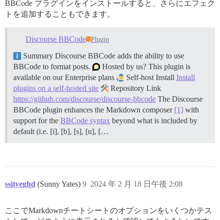
BBCode プラグインをインストールすると、さらにエフェク
トを追加することもできます。
Discourse BBCode
Plugin
Summary Discourse BBCode adds the ability to use
BBCode to format posts.
Hosted by us? This plugin is
available on our Enterprise plans
Self-host Install
Install
plugins on a self-hosted site
Repository Link
https://github.com/discourse/discourse-bbcode
The Discourse
BBCode plugin enhances the Markdown composer
[1]
with
support for the
BBCode syntax
beyond what is included by
default (i.e. [i], [b], [s], [u], […
ssityeghd
(Sunny Yates)
9
2024 年 2 月 18 日午後 2:08
ここでMarkdownチートシートのオプションをいくつかテス