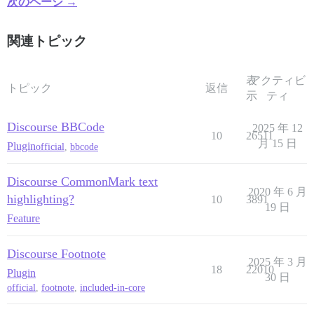
次のページ →
関連トピック
表
アクティビ
トピック
返信
示
ティ
Discourse BBCode
2025 年 12
10
26511
月 15 日
Plugin
official
,
bbcode
Discourse CommonMark text
2020 年 6 月
highlighting?
10
3891
19 日
Feature
Discourse Footnote
2025 年 3 月
18
22010
Plugin
30 日
official
,
footnote
,
included-in-core