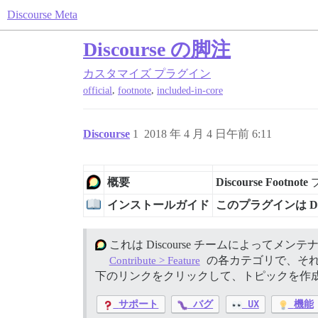
Discourse Meta
Discourse の脚注
カスタマイズ
プラグイン
,
,
official
footnote
included-in-core
Discourse
1
2018 年 4 月 4 日午前 6:11
概要
Discourse Footnote
インストールガイド
このプラグインは Di
これは Discourse チームによってメ
の各カテゴリで、それ
Contribute > Feature
下のリンクをクリックして、トピックを作
サポート
バグ
UX
機能