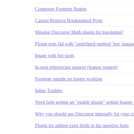
Composer Footnote Button
Cannot Remove Bookmarked Posts
Missing Discourse Math plugin for translating?
Plugin tests fail with "undefined method `test_transa
Image with hot spots
In-post referencing support (feature request)
Footnote sample no longer working
Inline Tooltips
Need help getting an "enable plugin" setting feature
Why you should use Discourse internally for your c
Plugin for adding extra fields to the question form