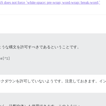
 CSS does not force `white-space: pre-wrap; word-wrap: break-word;`
ような構文を許可すべきであるということです。
e[^1]

のマークダウンを許可していないようです。注意しておきます。