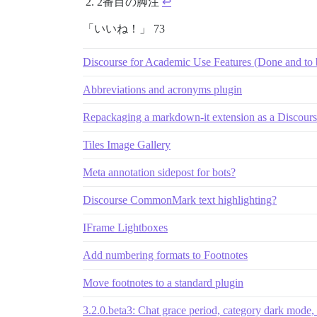
2番目の脚注
↩︎
「いいね！」 73
Discourse for Academic Use Features (Done and to
Abbreviations and acronyms plugin
Repackaging a markdown-it extension as a Discours
Tiles Image Gallery
Meta annotation sidepost for bots?
Discourse CommonMark text highlighting?
IFrame Lightboxes
Add numbering formats to Footnotes
Move footnotes to a standard plugin
3.2.0.beta3: Chat grace period, category dark mode,