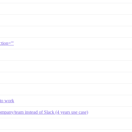
ction='"
 to work
ompany/team instead of Slack (4 years use case)