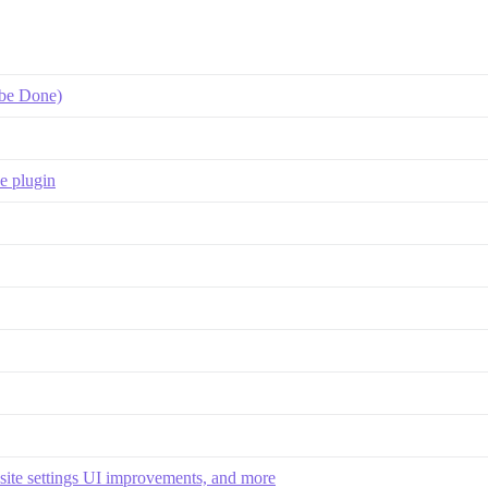
 be Done)
e plugin
 site settings UI improvements, and more