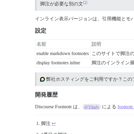
[2]
脚注が必要な別の文
インライン表示バージョンは、引用機能とモ
設定
名前
説明
enable markdown footnotes
このサイトで脚注
display footnotes inline
脚注のインライン
弊社ホスティングをご利用ですか？この
開発履歴
Discourse Footnote は、
による
footno
@Vitaly
脚注
↩︎