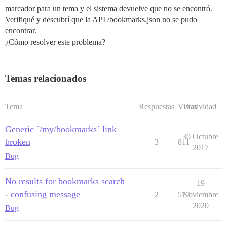
marcador para un tema y el sistema devuelve que no se encontró.
Verifiqué y descubrí que la API /bookmarks.json no se pudo
encontrar.
¿Cómo resolver este problema?
Temas relacionados
Tema
Respuestas
Vistas
Actividad
Generic `/my/bookmarks` link
30 Octubre
broken
3
811
2017
Bug
No results for bookmarks search
19
- confusing message
2
577
Noviembre
2020
Bug