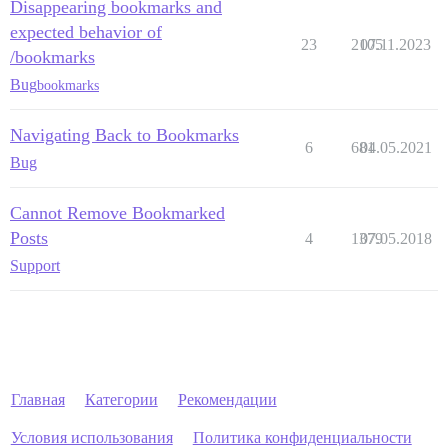
Disappearing bookmarks and
expected behavior of
23
2105
07.11.2023
/bookmarks
Bug
bookmarks
Navigating Back to Bookmarks
6
681
04.05.2021
Bug
Cannot Remove Bookmarked
Posts
4
1379
07.05.2018
Support
Главная
Категории
Рекомендации
Условия использования
Политика конфиденциальности