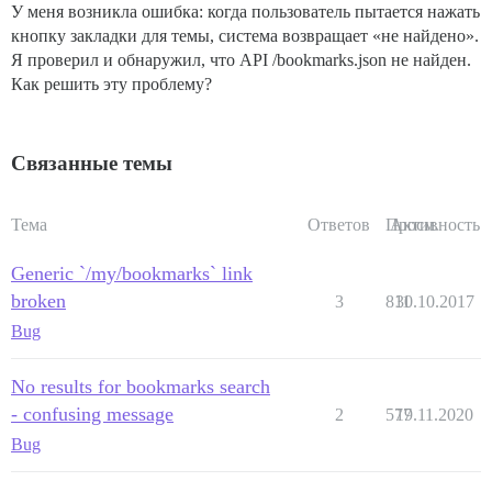
У меня возникла ошибка: когда пользователь пытается нажать
кнопку закладки для темы, система возвращает «не найдено».
Я проверил и обнаружил, что API /bookmarks.json не найден.
Как решить эту проблему?
Связанные темы
Тема
Ответов
Просм.
Активность
Generic `/my/bookmarks` link
broken
3
811
30.10.2017
Bug
No results for bookmarks search
- confusing message
2
577
19.11.2020
Bug