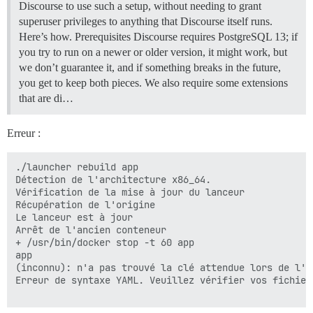
Discourse to use such a setup, without needing to grant
superuser privileges to anything that Discourse itself runs.
Here’s how.
Prerequisites Discourse requires PostgreSQL 13; if
you try to run on a newer or older version, it might work, but
we don’t guarantee it, and if something breaks in the future,
you get to keep both pieces. We also require some extensions
that are di…
Erreur :
./launcher rebuild app

Détection de l'architecture x86_64.

Vérification de la mise à jour du lanceur

Récupération de l'origine

Le lanceur est à jour

Arrêt de l'ancien conteneur

+ /usr/bin/docker stop -t 60 app

app

(inconnu): n'a pas trouvé la clé attendue lors de l'a
Erreur de syntaxe YAML. Veuillez vérifier vos fichier