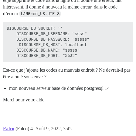
et je supprime le code dans la ligne où il donne une erreur, fait
intéressant, il donne à nouveau la même erreur. dans le code
d’erreur
LANG=en_US.UTF-8
DISCOURSE_DB_SOCKET: ''

    DISCOURSE_DB_USERNAME: "ssss"

    DISCOURSE_DB_PASSWORD: "sssss"

     DISCOURSE_DB_HOST: localhost

    DISCOURSE_DB_NAME: "sssss"

Est-ce que j’ajoute les codes au mauvais endroit ? Ne devrait-il pas
être ajouté sous env : ?
mon nouveau serveur base de données postgresql 14
Merci pour votre aide
Falco
(Falco)
4
Août 9, 2022, 3:45