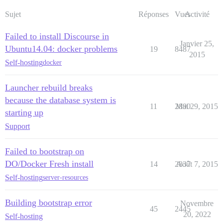
Sujet
Réponses
Vues
Activité
Failed to install Discourse in
Janvier 25,
Ubuntu14.04: docker problems
19
8487
2015
Self-hosting
docker
Launcher rebuild breaks
because the database system is
11
2890
Mai 29, 2015
starting up
Support
Failed to bootstrap on
DO/Docker Fresh install
14
2837
Août 7, 2015
Self-hosting
server-resources
Building bootstrap error
Novembre
45
2445
20, 2022
Self-hosting