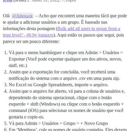
Olá
– Acho que encontrei uma maneira fácil que pode
@Alienazk
te ajudar a adicionar usuários a um grupo. É baseado nas
informações desta postagem (
Bulk add all users to group from a
trust level? - #6 by jomaxro
). Aqui estão os passos que segui, pois
parece ser um pouco diferente:
Vá para o menu hambúrguer e clique em Admin > Usuários >
Exportar (Você pode exportar qualquer um dos ativos, novos,
staff, etc.)
Assim que a exportação for concluída, você receberá uma
notificação do sistema com o arquivo .csv em uma pasta zip.
No Excel ou Google Spreadsheets, importe o arquivo.
Assim que o arquivo for aberto, vá para a coluna de usuários e,
dependendo do sistema operacional, clique com o botão
esquerdo + shift (Windows) ou clique com o botão esquerdo +
command (iOS) para selecionar os nomes de usuário que você
gostaria e copie-os.
Vá para Admin > Usuários > Grupo > + Novo Grupo
Em ‘Membros’, cole os nomes de usuário copiados. Eles devem