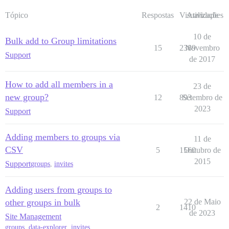
Tópico
Respostas
Visualizações
Atividade
10 de
Bulk add to Group limitations
15
2389
Novembro
Support
de 2017
How to add all members in a
23 de
new group?
12
893
Setembro de
2023
Support
Adding members to groups via
11 de
CSV
5
1560
Outubro de
2015
Support
groups
,
invites
Adding users from groups to
other groups in bulk
22 de Maio
2
1410
de 2023
Site Management
groups
,
data-explorer
,
invites