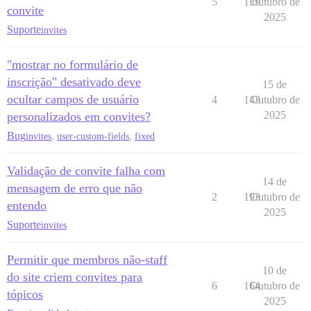
5
139
Outubro de
convite
2025
Suporte
invites
"mostrar no formulário de
inscrição" desativado deve
15 de
ocultar campos de usuário
4
143
Outubro de
2025
personalizados em convites?
Bug
invites
,
user-custom-fields
,
fixed
Validação de convite falha com
14 de
mensagem de erro que não
2
193
Outubro de
entendo
2025
Suporte
invites
Permitir que membros não-staff
10 de
do site criem convites para
6
164
Outubro de
tópicos
2025