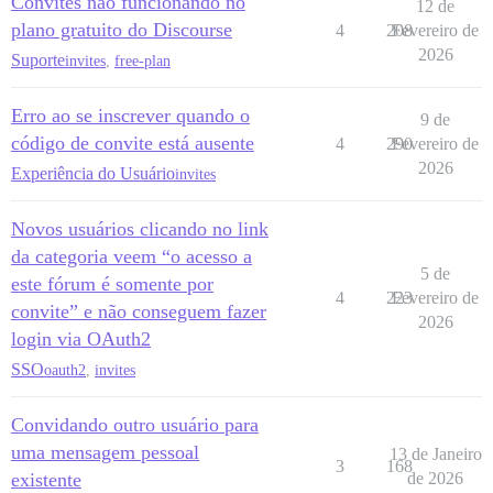
Convites não funcionando no
12 de
plano gratuito do Discourse
4
208
Fevereiro de
2026
Suporte
invites
,
free-plan
Erro ao se inscrever quando o
9 de
código de convite está ausente
4
290
Fevereiro de
2026
Experiência do Usuário
invites
Novos usuários clicando no link
da categoria veem “o acesso a
5 de
este fórum é somente por
4
223
Fevereiro de
convite” e não conseguem fazer
2026
login via OAuth2
SSO
oauth2
,
invites
Convidando outro usuário para
uma mensagem pessoal
13 de Janeiro
3
168
existente
de 2026