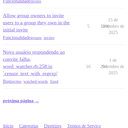
Funcionalidade
invites
Allow group owners to invite
15 de
users to a group they own in the
5
1290
Setembro de
initial invite
2025
Funcionalidade
groups
,
invites
Novo usuário respondendo ao
convite falha,
1 de
word_watcher.rb:258:in
16
291
Setembro de
2025
`censor_text_with_regexp'
Bug
invites
,
watched-words
,
fixed
próxima página →
Início
Categorias
Diretrizes
Termos de Serviço