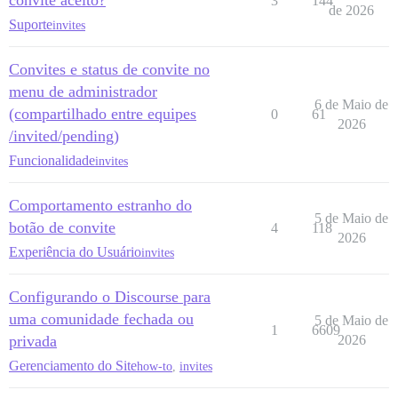
convite aceito?
3
144
de 2026
Suporte
invites
Convites e status de convite no
menu de administrador
6 de Maio de
(compartilhado entre equipes
0
61
2026
/invited/pending)
Funcionalidade
invites
Comportamento estranho do
5 de Maio de
botão de convite
4
118
2026
Experiência do Usuário
invites
Configurando o Discourse para
uma comunidade fechada ou
5 de Maio de
1
6609
privada
2026
Gerenciamento do Site
how-to
,
invites