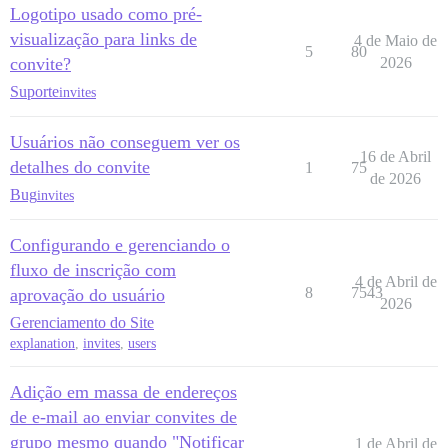
Logotipo usado como pré-
visualização para links de
4 de Maio de
5
80
convite?
2026
Suporte
invites
Usuários não conseguem ver os
16 de Abril
detalhes do convite
1
75
de 2026
Bug
invites
Configurando e gerenciando o
fluxo de inscrição com
4 de Abril de
8
7543
aprovação do usuário
2026
Gerenciamento do Site
explanation
,
invites
,
users
Adição em massa de endereços
de e-mail ao enviar convites de
grupo mesmo quando "Notificar
1 de Abril de