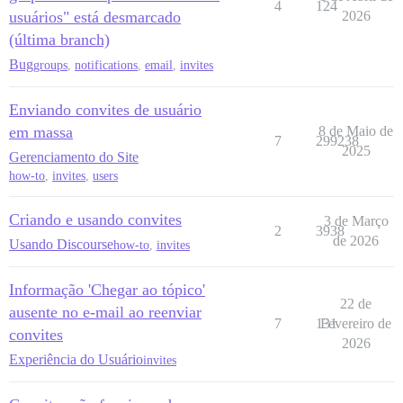
4
124
usuários" está desmarcado
2026
(última branch)
Bug
groups
,
notifications
,
email
,
invites
Enviando convites de usuário
em massa
8 de Maio de
7
299238
2025
Gerenciamento do Site
how-to
,
invites
,
users
Criando e usando convites
3 de Março
2
3938
de 2026
Usando Discourse
how-to
,
invites
Informação 'Chegar ao tópico'
22 de
ausente no e-mail ao reenviar
7
131
Fevereiro de
convites
2026
Experiência do Usuário
invites