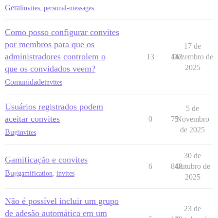
Geral
invites
,
personal-messages
Como posso configurar convites
por membros para que os
17 de
administradores controlem o
13
442
Dezembro de
2025
que os convidados veem?
Comunidade
invites
Usuários registrados podem
5 de
aceitar convites
0
75
Novembro
de 2025
Bug
invites
30 de
Gamificação e convites
6
848
Outubro de
Bug
gamification
,
invites
2025
Não é possível incluir um grupo
23 de
de adesão automática em um