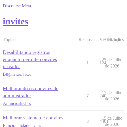
Discourse Meta
invites
Tópico
Respostas
Visualizações
Atividade
Desabilitando registros
enquanto permite convites
25 de Julho
1
124
privados
de 2026
Bug
invites
,
fixed
Melhorando os convites de
17 de Julho
administrador
7
240
de 2026
Anúncios
invites
Melhorar sistema de convites
15 de Julho
8
4401
de 2026
Funcionalidade
invites