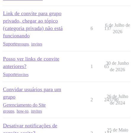
Link de convite para grupo
privado, chegar ao tópico
6 de Julho de
(categoria privada) não está
6
137
2026
funcionando
Suporte
groups
,
invites
Posso ver links de convite
30 de Junho
anteriores?
1
65
de 2026
Suporte
invites
Convidar usuários para um
grupo
26 de Julho
2
245790
de 2024
Gerenciamento do Site
groups
,
how-to
,
invites
Desativar notificações de
25 de Maio