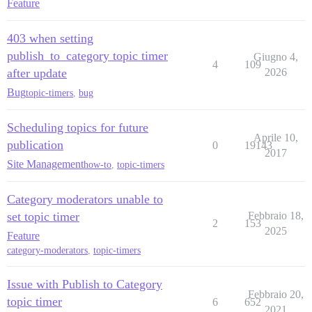
Feature
403 when setting
publish_to_category topic timer
Giugno 4,
4
109
after update
2026
Bug
topic-timers
,
bug
Scheduling topics for future
Aprile 10,
publication
0
19143
2017
Site Management
how-to
,
topic-timers
Category moderators unable to
set topic timer
Febbraio 18,
2
153
2025
Feature
category-moderators
,
topic-timers
Issue with Publish to Category
Febbraio 20,
topic timer
6
652
2021