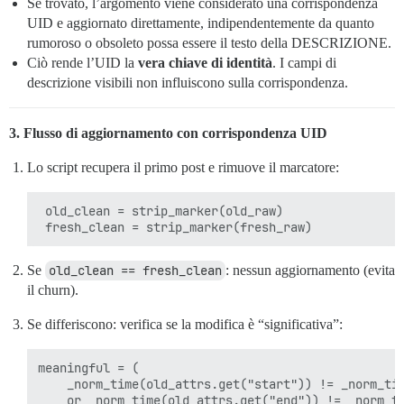
Se trovato, l’argomento viene considerato una corrispondenza
UID e aggiornato direttamente, indipendentemente da quanto
rumoroso o obsoleto possa essere il testo della DESCRIZIONE.
Ciò rende l’UID la
vera chiave di identità
. I campi di
descrizione visibili non influiscono sulla corrispondenza.
3. Flusso di aggiornamento con corrispondenza UID
Lo script recupera il primo post e rimuove il marcatore:
 old_clean = strip_marker(old_raw)

Se
old_clean == fresh_clean
: nessun aggiornamento (evita
il churn).
Se differiscono: verifica se la modifica è “significativa”:
meaningful = (

    _norm_time(old_attrs.get("start")) != _norm_tim
    or _norm_time(old_attrs.get("end")) != _norm_ti