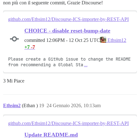
non più con il seguente commit, Grazie Discourse!
github.com/Ethsim12/Discourse-ICS-importer-by-REST-API
CHOICE - disable reset-bump-date
committed
12:06PM - 12 Oct 25 UTC
Ethsim12
+7
-7
Please create a GitHub issue to change the README 
from recommending a Global Sta
…
3 Mi Piace
Ethsim2
(Ethan )
19
24 Gennaio 2026, 10:13am
github.com/Ethsim12/Discourse-ICS-importer-by-REST-API
Update README.md