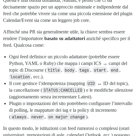
Questa è una buona domanda, Nathan, e penso che ci sia
decisamente spazio per un approccio minimale e indipendente dal
feed che potrebbe vivere sia come una piccola estensione del plugin
Calendar/Event sia come un leggero job core.
Affinché una PR sia generalmente utile, la chiave sembra essere
rendere l’importatore
basato su adattatori
anziché specifico per il
feed. Qualcosa come:
Ogni feed definisce un piccolo adattatore (potrebbe essere
Python, YAML o Ruby) che mappa i campi ICS → campi del
topic di Discourse (
title
,
body
,
tags
,
start
,
end
,
location
, ecc.).
Il core gestisce l’idempotenza (mapping
UID
↔ ID del topic),
la cancellazione (
STATUS:CANCELLED
) e le modifiche silenziose
(aggiornamento senza incrementare Latest).
Plugin o impostazioni del sito potrebbero configurare l’intervallo
di polling, le mappature dei tag e la policy di incremento
(
always
,
never
,
on major change
).
In questo modo, le istituzioni con feed rumorosi o complessi (orari
universitari, prenotazioni di aule, calendari Outlook, ecc.) possono