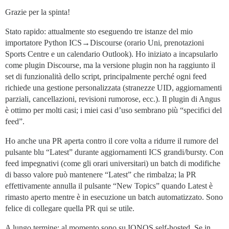
Grazie per la spinta!
Stato rapido: attualmente sto eseguendo tre istanze del mio
importatore Python ICS→Discourse (orario Uni, prenotazioni
Sports Centre e un calendario Outlook). Ho iniziato a incapsularlo
come plugin Discourse, ma la versione plugin non ha raggiunto il
set di funzionalità dello script, principalmente perché ogni feed
richiede una gestione personalizzata (stranezze UID, aggiornamenti
parziali, cancellazioni, revisioni rumorose, ecc.). Il plugin di Angus
è ottimo per molti casi; i miei casi d’uso sembrano più “specifici del
feed”.
Ho anche una PR aperta contro il core volta a ridurre il rumore del
pulsante blu “Latest” durante aggiornamenti ICS grandi/bursty. Con
feed impegnativi (come gli orari universitari) un batch di modifiche
di basso valore può mantenere “Latest” che rimbalza; la PR
effettivamente annulla il pulsante “New Topics” quando Latest è
rimasto aperto mentre è in esecuzione un batch automatizzato. Sono
felice di collegare quella PR qui se utile.
A lungo termine: al momento sono su IONOS self-hosted. Se in