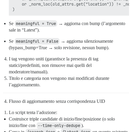
    or _norm_loc(old_attrs.get("location")) != _nor
Se
meaningful = True
→ aggiorna con bump (l’argomento
sale in “Latest”).
Se
meaningful = False
→ aggiorna silenziosamente
(bypass_bump=True → solo revisione, nessun bump).
I tag vengono uniti (garantisce la presenza di tag
statici/predefiniti, non rimuove mai quelli del
moderatore/manuali).
Titolo e categoria non vengono mai modificati durante
l’aggiornamento.
Flusso di aggiornamento senza corrispondenza UID
Lo script tenta l’adozione:
Costruisce triple candidate di inizio/fine/posizione (o solo
inizio/fine con
--time-only-dedupe
).
Cerca in
e
un evento esistente