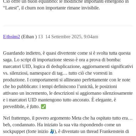
Ciò offre un buon equilibrio: le modifiche importanti emergono in
“Latest”, il churn non importante rimane invisibile.
Ethsim2
(Ethan )
13
14 Settembre 2025, 9:04am
Guardando indietro, è quasi divertente come si è svolta tutta questa
saga. Lo script di importazione stesso è ora a prova di bomba:
marcatori UID, logica di deduplicazione, aggiornamenti significativi
vs. silenziosi, namespace di tag… tutto ciò che vorresti in
produzione. I comportamenti si allineano perfettamente con le note
che ho pubblicato: i tempi definiscono l’unicità, le posizioni
attivano un incremento, le descrizioni si aggiornano silenziosamente
e i marcatori UID mantengono tutto ancorato. È elegante, è
prevedibile, è
fatto
.
Nel frattempo, il povero argomento Meta che ha ospitato tutto era…
beh, condannato. Ha iniziato la sua vita rispondendo come un
sockpuppet (forte inizio
), è diventato un thread Frankenstein di