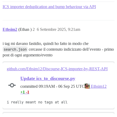
ICS importer deduplication and bump behaviour via API
Ethsim2
(Ethan )
2
6 Settembre 2025, 9:21am
i tag mi davano fastidio, quindi ho fatto in modo che
search.json
cercasse il contenuto indicizzato dell’evento - primo
post di ogni argomento/evento
github.com/Ethsim12/Discourse-ICS-importer-by-REST-API
Update ics_to_discourse.py
committed
09:19AM - 06 Sep 25 UTC
Ethsim12
+1
-1
i really meant no tags at all