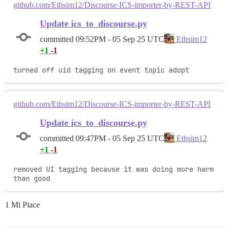
github.com/Ethsim12/Discourse-ICS-importer-by-REST-API
Update ics_to_discourse.py
committed
09:52PM - 05 Sep 25 UTC
Ethsim12
+1
-1
turned off uid tagging on event topic adopt
github.com/Ethsim12/Discourse-ICS-importer-by-REST-API
Update ics_to_discourse.py
committed
09:47PM - 05 Sep 25 UTC
Ethsim12
+1
-1
removed UI tagging because it was doing more harm 
than good
1 Mi Piace