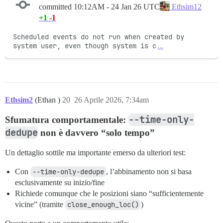
committed
10:12AM - 24 Jan 26 UTC
Ethsim12
+1
-1
Scheduled events do not run when created by 
system user, even though system is c
…
Ethsim2
(Ethan )
20
26 Aprile 2026, 7:34am
--time-only-
Sfumatura comportamentale:
dedupe
non è davvero “solo tempo”
Un dettaglio sottile ma importante emerso da ulteriori test:
Con
--time-only-dedupe
, l’abbinamento non si basa
esclusivamente su inizio/fine
Richiede comunque che le posizioni siano “sufficientemente
vicine” (tramite
close_enough_loc()
)