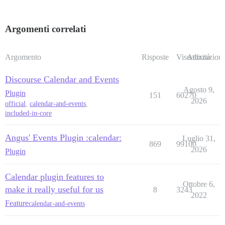
Argomenti correlati
Argomento
Risposte
Visualizzazioni
Attività
Discourse Calendar and Events
Agosto 9,
Plugin
151
60270
2026
official
,
calendar-and-events
,
included-in-core
Angus' Events Plugin :calendar:
Luglio 31,
869
99100
2026
Plugin
Calendar plugin features to
Ottobre 6,
make it really useful for us
8
3243
2022
Feature
calendar-and-events