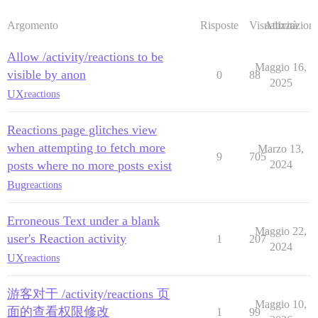
Argomento
Risposte
Visualizzazioni
Attività
Allow /activity/reactions to be
Maggio 16,
visible by anon
0
88
2025
UX
reactions
Reactions page glitches view
when attempting to fetch more
Marzo 13,
9
705
posts where no more posts exist
2024
Bug
reactions
Erroneous Text under a blank
Maggio 22,
user's Reaction activity
1
207
2024
UX
reactions
游客对于 /activity/reactions 页
Maggio 10,
面的查看权限修改
1
99