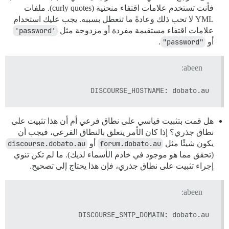
فأنت تستخدم علامات اقتفاء منحنية (curly quotes). ملفات
YML لا تحب ذلك وعادةً ما تتعطل بسببه. يجب عليك استخدام
علامات اقتفاء مستقيمة مفردة أو مزدوجة مثل
'password'
أو
"password"
.
abeen:
DISCOURSE_HOSTNAME: dobato.au

هل قمت بتثبيت قياسي على نطاق فرعي أم أن هذا تثبيت على
نطاق جذري؟ إذا كان الأمر يتعلق بالنطاق الفرعي، فيجب أن
يكون شيئًا مثل
forum.dobato.au
أو
discourse.dobato.au
(تحقق مما هو موجود في خادم الأسماء لديك). ما لم تكن تنوي
إجراء تثبيت على نطاق جذري، فإن هذا يحتاج إلى تصحيح.
abeen:
DISCOURSE_SMTP_DOMAIN: dobato.au
