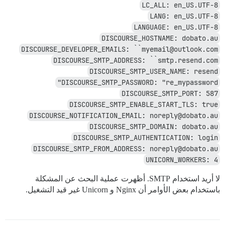
LC_ALL: en_US.UTF-8
LANG: en_US.UTF-8
LANGUAGE: en_US.UTF-8
DISCOURSE_HOSTNAME: dobato.au
DISCOURSE_DEVELOPER_EMAILS: ``myemail@outlook.com
DISCOURSE_SMTP_ADDRESS: ``smtp.resend.com
DISCOURSE_SMTP_USER_NAME: resend
DISCOURSE_SMTP_PASSWORD: "re_mypassword"
DISCOURSE_SMTP_PORT: 587
DISCOURSE_SMTP_ENABLE_START_TLS: true
DISCOURSE_NOTIFICATION_EMAIL: noreply@dobato.au
DISCOURSE_SMTP_DOMAIN: dobato.au
DISCOURSE_SMTP_AUTHENTICATION: login
DISCOURSE_SMTP_FROM_ADDRESS: noreply@dobato.au
UNICORN_WORKERS: 4
لا أريد استخدام SMTP. أظهرت عملية البحث عن المشكلة
باستخدام بعض الأوامر أن Nginx و Unicorn غير قيد التشغيل.