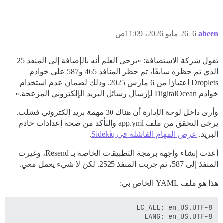
abeen
6
26 مايو 2026، 11:09ص
تقول شركة الاستضافة: «يرجى العلم أنه بالإضافة إلى المنفذ 25
الذي تم حظره سابقًا، تم حظر المنافذ 465 و587 على خوادم
Droplets اعتبارًا من 6 مارس 2025. وذلك لضمان عدم استخدام
خوادم DigitalOcean لإرسال رسائل البريد الإلكتروني المزعجة.»
وأرى داخل لوحة الإدارة أن هناك 30 مهمة بريد إلكتروني فشلت.
يرجى التحقق من ملف app.yml والتأكد من صحة إعدادات خادم
البريد.
عرض المهام الفاشلة في Sidekiq
.
أعدت إنشاء واجهة برمجة التطبيقات الخاصة بـ Resend، وغيرت
المنفذ إلى 587، ثم جربت المنفذ 2525. لكن لا شيء يعمل معي.
هذا هو ملف YAML الخاص بي: