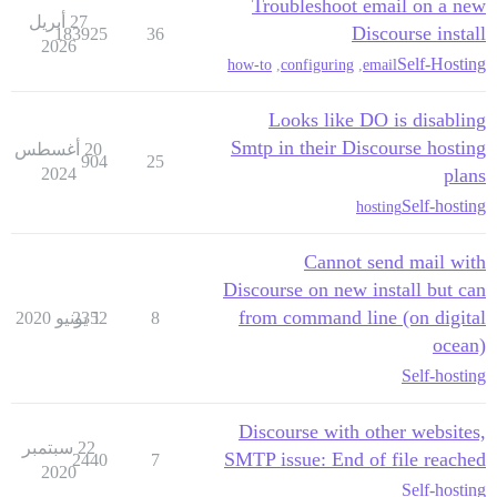
Troubleshoot email on a new
27 أبريل
Discourse install
183925
36
2026
Self-Hosting
how-to
,
configuring
,
email
Looks like DO is disabling
Smtp in their Discourse hosting
20 أغسطس
904
25
2024
plans
Self-hosting
hosting
Cannot send mail with
Discourse on new install but can
from command line (on digital
8
1 يونيو 2020
2352
ocean)
Self-hosting
Discourse with other websites,
22 سبتمبر
SMTP issue: End of file reached
2440
7
2020
Self-hosting