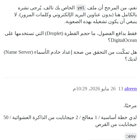
نعم، من المرجح أن ملف
yml
الخاص بك تالف. يُرجى نشره
بالكامل هنا (بدون عناوين البريد الإلكتروني وكلمات المرور). لا
ينبغي أن يكون تشغيله بهذه الصعوبة.
فقط بدافع الفضول، ما حجم القطرة (Droplet) التي تستخدمها على
DigitalOcean؟
هل تمكّنت من التحقق من صحة إعداد خادم الأسماء (Name Server)
لديك؟
abeen
13
26 مايو 2026، 10:29م
مرحبًا،
لدي خطة أساسية / 1 معالج / 2 جيجابايت من الذاكرة العشوائية / 50
جيجابايت من القرص
env: