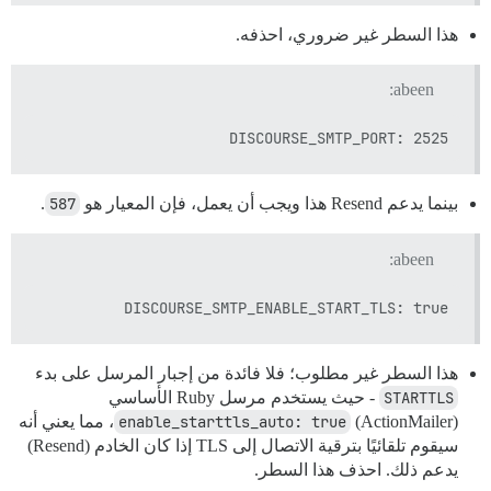
هذا السطر غير ضروري، احذفه.
abeen:
DISCOURSE_SMTP_PORT: 2525

بينما يدعم Resend هذا ويجب أن يعمل، فإن المعيار هو
587
.
abeen:
DISCOURSE_SMTP_ENABLE_START_TLS: true

هذا السطر غير مطلوب؛ فلا فائدة من إجبار المرسل على بدء
STARTTLS
- حيث يستخدم مرسل Ruby الأساسي
(ActionMailer)
enable_starttls_auto: true
، مما يعني أنه
سيقوم تلقائيًا بترقية الاتصال إلى TLS إذا كان الخادم (Resend)
يدعم ذلك. احذف هذا السطر.