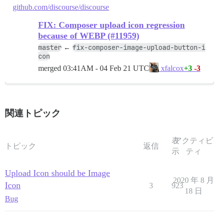
github.com/discourse/discourse
FIX: Composer upload icon regression
because of WEBP (#11959)
master
fix-composer-image-upload-button-i
←
con
merged
03:41AM - 04 Feb 21 UTC
+3
-3
xfalcox
関連トピック
表
アクティビ
トピック
返信
示
ティ
Upload Icon should be Image
2020 年 8 月
Icon
3
923
18 日
Bug