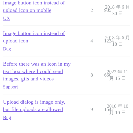
Image button icon instead of
2018 年 6 月
upload icon on mobile
2
905
30 日
UX
Image button icon instead of
2018 年 6 月
upload icon
4
1224
18 日
Bug
Before there was an icon in my
text box where I could send
2022 年 11
8
660
images, gifs and videos
月 15 日
Support
Upload dialog is image only,
2016 年 10
but file uploads are allowed
9
1542
月 19 日
Bug