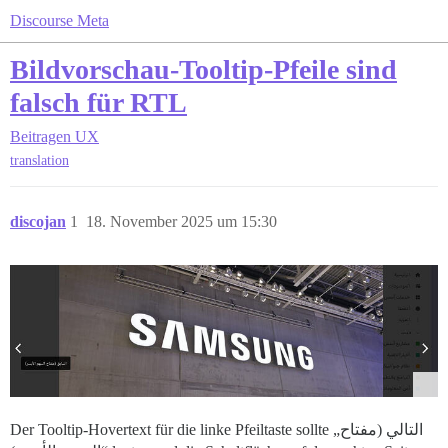
Discourse Meta
Bildvorschau-Tooltip-Pfeile sind
falsch für RTL
Beitragen
UX
translation
discojan
1
18. November 2025 um 15:30
Der Tooltip-Hovertext für die linke Pfeiltaste sollte „التالي (مفتاح