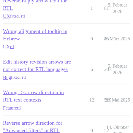
Reverse Reply arrow icon for
5. Februar
RTL
1
81
2026
UX
fixed
,
rtl
Wrong alignment of tooltip in
Hebrew
0
85
6. März 2025
UX
rtl
Edit history revision arrows are
5. Februar
not correct for RTL languages
6
207
2026
Bug
fixed
,
rtl
Wrong -> arrow direction in
RTL text contexts
12
519
26. Mai 2025
Feature
rtl
Reverse arrow direction for
14. Oktober
"Advanced filters" in RTL
0
52