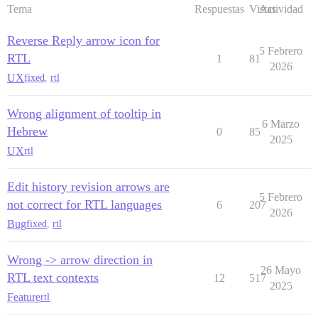
Tema
Respuestas
Vistas
Actividad
Reverse Reply arrow icon for
5 Febrero
RTL
1
81
2026
UX
fixed
,
rtl
Wrong alignment of tooltip in
6 Marzo
Hebrew
0
85
2025
UX
rtl
Edit history revision arrows are
5 Febrero
not correct for RTL languages
6
207
2026
Bug
fixed
,
rtl
Wrong -> arrow direction in
26 Mayo
RTL text contexts
12
517
2025
Feature
rtl