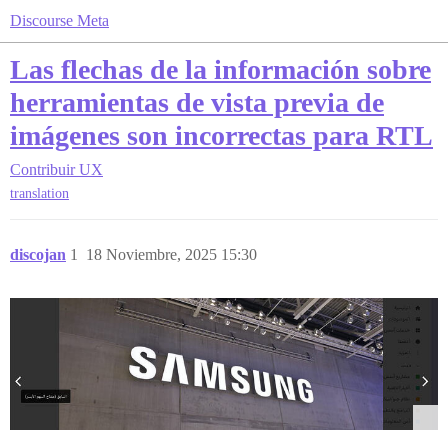
Discourse Meta
Las flechas de la información sobre
herramientas de vista previa de
imágenes son incorrectas para RTL
Contribuir
UX
translation
discojan
1
18 Noviembre, 2025 15:30