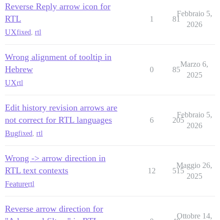
Reverse Reply arrow icon for
Febbraio 5,
RTL
1
81
2026
UX
fixed
,
rtl
Wrong alignment of tooltip in
Marzo 6,
Hebrew
0
85
2025
UX
rtl
Edit history revision arrows are
Febbraio 5,
not correct for RTL languages
6
205
2026
Bug
fixed
,
rtl
Wrong -> arrow direction in
Maggio 26,
RTL text contexts
12
515
2025
Feature
rtl
Reverse arrow direction for
Ottobre 14,