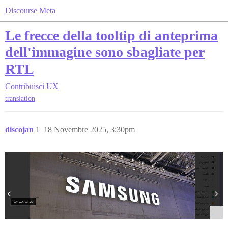
Discourse Meta
Le frecce della tooltip di anteprima
dell'immagine sono sbagliate per
RTL
Contribuisci
UX
translation
discojan
1
18 Novembre 2025, 3:30pm