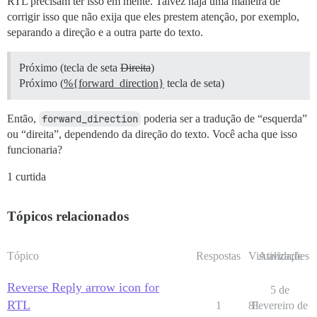
RTL precisam ter isso em mente. Talvez haja uma maneira de
corrigir isso que não exija que eles prestem atenção, por exemplo,
separando a direção e a outra parte do texto.
Próximo (tecla de seta
Direita
)
Próximo (
%{forward_direction}
tecla de seta)
Então,
forward_direction
poderia ser a tradução de “esquerda”
ou “direita”, dependendo da direção do texto. Você acha que isso
funcionaria?
1 curtida
Tópicos relacionados
Tópico
Respostas
Visualizações
Atividade
Reverse Reply arrow icon for
5 de
RTL
1
81
Fevereiro de