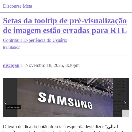
Discourse Meta
Setas da tooltip de pré-visualização
de imagem estão erradas para RTL
Contribuir
Experiência do Usuário
translation
discojan
1
Novembro 18, 2025, 3:30pm
O texto de dica do botão de seta à esquerda deve dizer “التالي