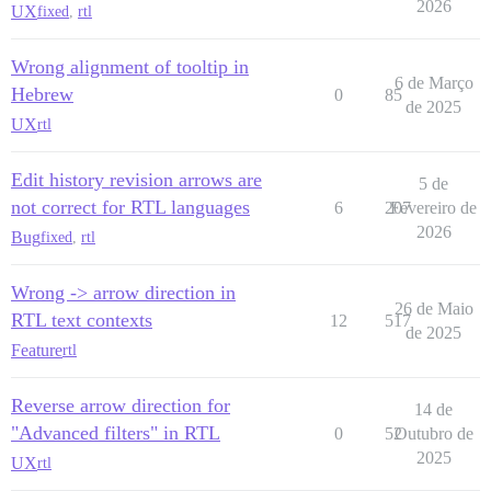
2026
UX
fixed
,
rtl
Wrong alignment of tooltip in
6 de Março
Hebrew
0
85
de 2025
UX
rtl
Edit history revision arrows are
5 de
not correct for RTL languages
6
207
Fevereiro de
2026
Bug
fixed
,
rtl
Wrong -> arrow direction in
26 de Maio
RTL text contexts
12
517
de 2025
Feature
rtl
Reverse arrow direction for
14 de
"Advanced filters" in RTL
0
52
Outubro de
2025
UX
rtl