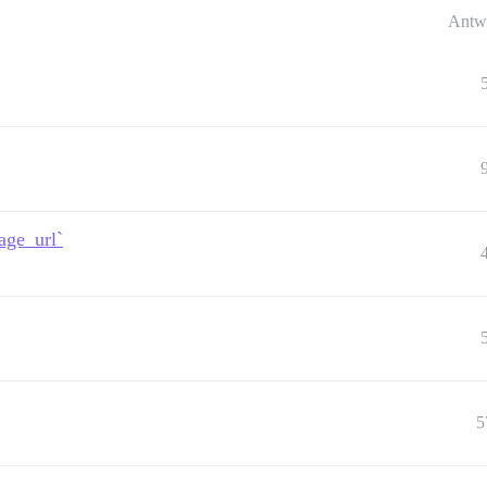
Antw
age_url`
5