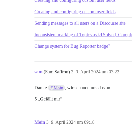
Creating and configuring custom user fields
Creating and configuring custom user fields
Sending messages to all users on a Discourse site
Inconsistent marking of Topics as ☑️ Solved, Comple
Change system for Bug Reporter badge?
sam
(Sam Saffron)
2
9. April 2024 um 03:22
Danke
, wir schauen uns das an
@Moin
5 „Gefällt mir“
Moin
3
9. April 2024 um 09:18