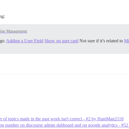
ng:
Site Management
ngs:
Adding a User Field
Show on user card
Not sure if it’s related to
Mi
 of topics made in the past week isn't correct - #2 by HamMan2118
king number on discourse admin dahboard and on google analytics - #5