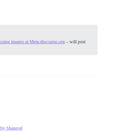
ssing images at Meta.discourse.org
– will post
2 by Shaneod