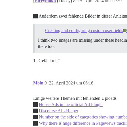
traceymoko
(Tracey)
8
15. April 2024 um 11:29
Außerdem zwei fehlende Bilder in dieser Anleitu
Creating and configuring custom user fields
I think two images are missing under these headi
there too.
1 „Gefällt mir“
Moin
9
22. April 2024 um 06:16
Einige weitere Themen mit fehlenden Uploads
House Ads in the official Ad Plugin
Discourse AI - Helper
Number on the side of categories showing number
Why there is huge difference in Pageviews trac