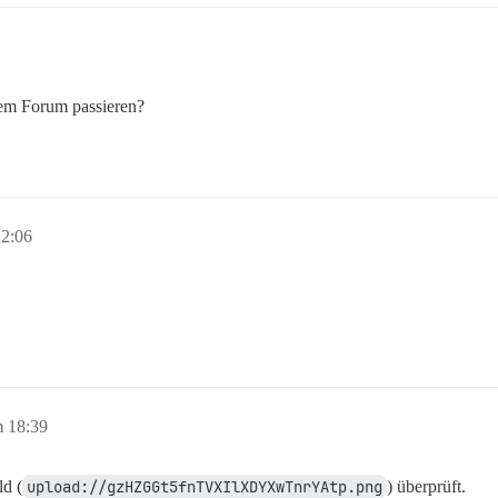
nem Forum passieren?
22:06
m 18:39
ld (
upload://gzHZGGt5fnTVXIlXDYXwTnrYAtp.png
) überprüft.