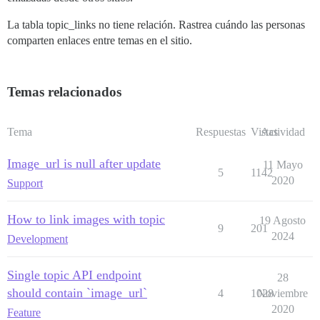
La tabla topic_links no tiene relación. Rastrea cuándo las personas
comparten enlaces entre temas en el sitio.
Temas relacionados
Tema
Respuestas
Vistas
Actividad
Image_url is null after update
11 Mayo
5
1142
2020
Support
How to link images with topic
19 Agosto
9
201
2024
Development
Single topic API endpoint
28
should contain `image_url`
4
1028
Noviembre
2020
Feature