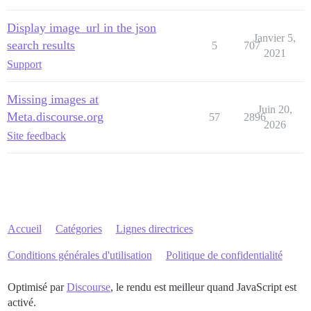
Display image_url in the json
Janvier 5,
search results
5
707
2021
Support
Missing images at
Juin 20,
Meta.discourse.org
57
2896
2026
Site feedback
Accueil
Catégories
Lignes directrices
Conditions générales d'utilisation
Politique de confidentialité
Optimisé par
Discourse
, le rendu est meilleur quand JavaScript est
activé.