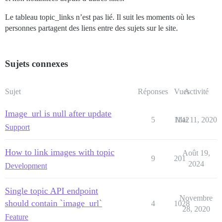
Le tableau topic_links n’est pas lié. Il suit les moments où les
personnes partagent des liens entre des sujets sur le site.
Sujets connexes
Sujet
Réponses
Vues
Activité
Image_url is null after update
5
1142
Mai 11, 2020
Support
How to link images with topic
Août 19,
9
201
2024
Development
Single topic API endpoint
Novembre
should contain `image_url`
4
1028
28, 2020
Feature