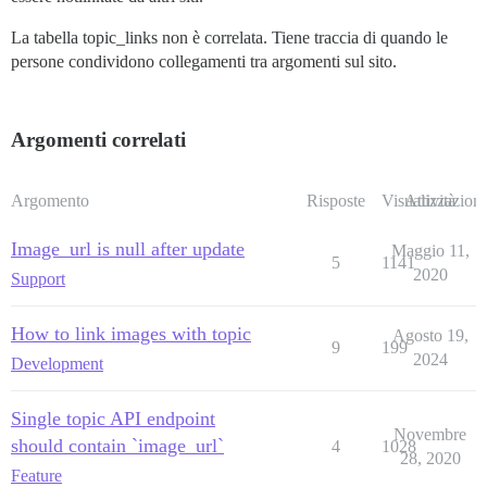
La tabella topic_links non è correlata. Tiene traccia di quando le
persone condividono collegamenti tra argomenti sul sito.
Argomenti correlati
Argomento
Risposte
Visualizzazioni
Attività
Image_url is null after update
Maggio 11,
5
1141
2020
Support
How to link images with topic
Agosto 19,
9
199
2024
Development
Single topic API endpoint
Novembre
should contain `image_url`
4
1028
28, 2020
Feature