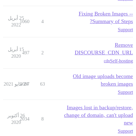
Fixing Broken Images --
25 أبريل
Summary of Steps?
1060
4
2022
Support
Remove
15 أبريل
DISCOURSE_CDN_URL
497
2
2020
Self-hosting
cdn
Old image uploads become
broken images
63
24 مايو 2021
9087
Support
Images lost in backup/restore,
change of domain, can't upload
26 أكتوبر
2034
8
2020
new
Support