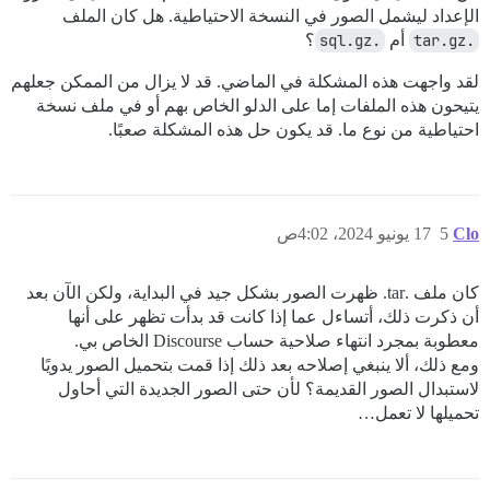
الإعداد ليشمل الصور في النسخة الاحتياطية. هل كان الملف
.tar.gz
أم
.sql.gz
؟
لقد واجهت هذه المشكلة في الماضي. قد لا يزال من الممكن جعلهم
يتيحون هذه الملفات إما على الدلو الخاص بهم أو في ملف نسخة
احتياطية من نوع ما. قد يكون حل هذه المشكلة صعبًا.
Clo
5
17 يونيو 2024، 4:02ص
كان ملف .tar. ظهرت الصور بشكل جيد في البداية، ولكن الآن بعد
أن ذكرت ذلك، أتساءل عما إذا كانت قد بدأت تظهر على أنها
معطوبة بمجرد انتهاء صلاحية حساب Discourse الخاص بي.
ومع ذلك، ألا ينبغي إصلاحه بعد ذلك إذا قمت بتحميل الصور يدويًا
لاستبدال الصور القديمة؟ لأن حتى الصور الجديدة التي أحاول
تحميلها لا تعمل…