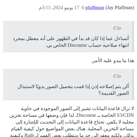
(Jay Pfaffman)
pfaffman
6
17 يونيو 2024، 3:13م
Clo:
أتساءل عما إذا كان قد بدأ في الظهور على أنه معطل بمجرد
انتهاء صلاحية حساب Discourse الخاص بي.
هذا ما يبدو عليه الأمر.
Clo:
ألن يتم إصلاحه إذن إذا قمت بتحميل الصور يدويًا لاستبدال
الصور القديمة؟
لا تزال قاعدة البيانات تشير إلى الصور الموجودة في حاوية
S3/CDN الخاصة بـ Discourse، لذا فإن وضعها في مساحة تخزين
محلية لا يكفي. تحتاج قاعدة البيانات إلى التحديث للإشارة إلى
مساحة التخزين المحلية. هناك بعض المواضيع حول كيفية القيام
بذلك، ولكنه معقد إلى حد ما ويتطلب بعض الفهم لـ Rails وكيفية