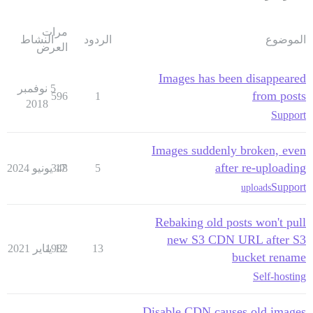
مرات
الموضوع
الردود
النشاط
العرض
Images has been disappeared
5 نوفمبر
from posts
596
1
2018
Support
Images suddenly broken, even
after re-uploading
5
17 يونيو 2024
348
Support
uploads
Rebaking old posts won't pull
new S3 CDN URL after S3
13
12 يناير 2021
1982
bucket rename
Self-hosting
Disable CDN causes old images