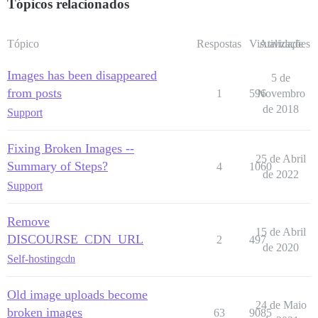
Tópicos relacionados
Tópico
Respostas
Visualizações
Atividade
Images has been disappeared
5 de
from posts
1
596
Novembro
de 2018
Support
Fixing Broken Images --
25 de Abril
Summary of Steps?
4
1060
de 2022
Support
Remove
15 de Abril
DISCOURSE_CDN_URL
2
497
de 2020
Self-hosting
cdn
Old image uploads become
24 de Maio
broken images
63
9085