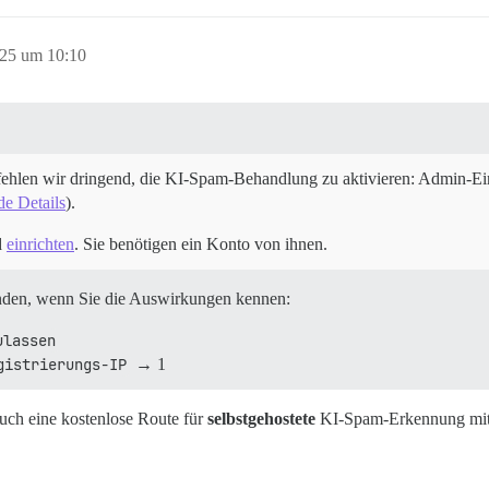
025 um 10:10
fehlen wir dringend, die KI-Spam-Behandlung zu aktivieren: Admin-
e Details
).
d
einrichten
. Sie benötigen ein Konto von ihnen.
enden, wenn Sie die Auswirkungen kennen:
ulassen
gistrierungs-IP
→ 1
auch eine kostenlose Route für
selbstgehostete
KI-Spam-Erkennung mit 