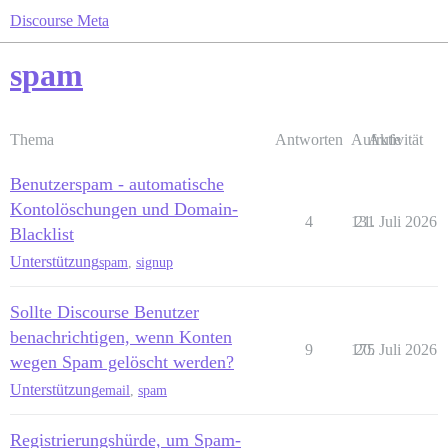
Discourse Meta
spam
Thema
Antworten
Aufrufe
Aktivität
Benutzerspam - automatische
Kontolöschungen und Domain-
4
131
21. Juli 2026
Blacklist
Unterstützung
spam
,
signup
Sollte Discourse Benutzer
benachrichtigen, wenn Konten
9
175
20. Juli 2026
wegen Spam gelöscht werden?
Unterstützung
email
,
spam
Registrierungshürde, um Spam-