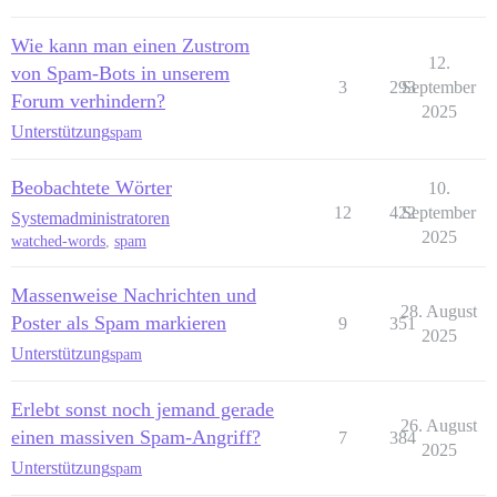
Wie kann man einen Zustrom
12.
von Spam-Bots in unserem
3
293
September
Forum verhindern?
2025
Unterstützung
spam
Beobachtete Wörter
10.
12
422
September
Systemadministratoren
2025
watched-words
,
spam
Massenweise Nachrichten und
28. August
Poster als Spam markieren
9
351
2025
Unterstützung
spam
Erlebt sonst noch jemand gerade
26. August
einen massiven Spam-Angriff?
7
384
2025
Unterstützung
spam