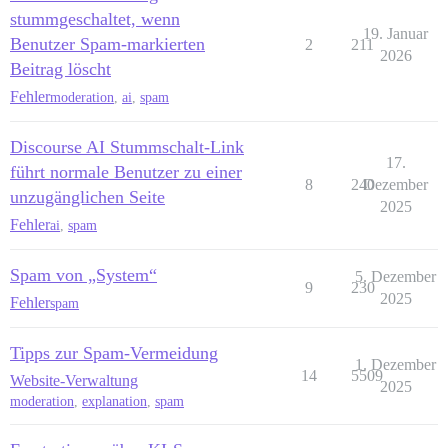
stummgeschaltet, wenn
19. Januar
Benutzer Spam-markierten
2
211
2026
Beitrag löscht
Fehler
moderation
,
ai
,
spam
Discourse AI Stummschalt-Link
17.
führt normale Benutzer zu einer
8
240
Dezember
unzugänglichen Seite
2025
Fehler
ai
,
spam
Spam von „System“
5. Dezember
9
230
2025
Fehler
spam
Tipps zur Spam-Vermeidung
1. Dezember
14
5509
Website-Verwaltung
2025
moderation
,
explanation
,
spam