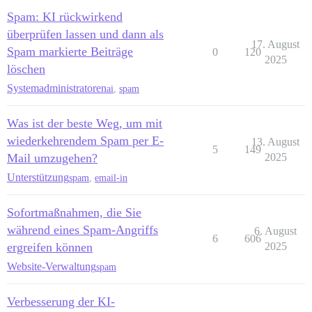
Spam: KI rückwirkend
überprüfen lassen und dann als
17. August
Spam markierte Beiträge
0
120
2025
löschen
Systemadministratoren
ai
,
spam
Was ist der beste Weg, um mit
wiederkehrendem Spam per E-
13. August
5
149
Mail umzugehen?
2025
Unterstützung
spam
,
email-in
Sofortmaßnahmen, die Sie
während eines Spam-Angriffs
6. August
6
606
ergreifen können
2025
Website-Verwaltung
spam
Verbesserung der KI-