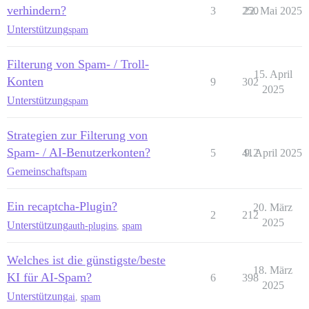
verhindern?
3
250
22. Mai 2025
Unterstützung
spam
Filterung von Spam- / Troll-
15. April
Konten
9
302
2025
Unterstützung
spam
Strategien zur Filterung von
Spam- / AI-Benutzerkonten?
5
412
9. April 2025
Gemeinschaft
spam
Ein recaptcha-Plugin?
20. März
2
212
2025
Unterstützung
auth-plugins
,
spam
Welches ist die günstigste/beste
18. März
KI für AI-Spam?
6
398
2025
Unterstützung
ai
,
spam