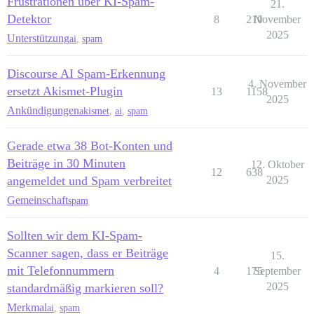
Frustrationen über KI-Spam-
21.
Detektor
8
210
November
2025
Unterstützung
ai
,
spam
Discourse AI Spam-Erkennung
4. November
ersetzt Akismet-Plugin
13
1158
2025
Ankündigungen
akismet
,
ai
,
spam
Gerade etwa 38 Bot-Konten und
Beiträge in 30 Minuten
12. Oktober
12
638
angemeldet und Spam verbreitet
2025
Gemeinschaft
spam
Sollten wir dem KI-Spam-
Scanner sagen, dass er Beiträge
15.
mit Telefonnummern
4
175
September
2025
standardmäßig markieren soll?
Merkmal
ai
,
spam