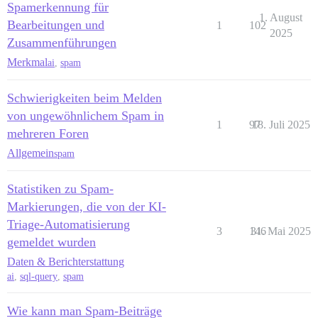
Spamerkennung für
1. August
Bearbeitungen und
1
102
2025
Zusammenführungen
Merkmal
ai
,
spam
Schwierigkeiten beim Melden
von ungewöhnlichem Spam in
1
97
18. Juli 2025
mehreren Foren
Allgemein
spam
Statistiken zu Spam-
Markierungen, die von der KI-
Triage-Automatisierung
3
146
31. Mai 2025
gemeldet wurden
Daten & Berichterstattung
ai
,
sql-query
,
spam
Wie kann man Spam-Beiträge