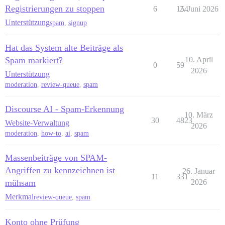
Registrierungen zu stoppen
6
154
2. Juni 2026
Unterstützung
spam
,
signup
Hat das System alte Beiträge als
Spam markiert?
10. April
0
59
2026
Unterstützung
moderation
,
review-queue
,
spam
Discourse AI - Spam-Erkennung
10. März
30
4823
Website-Verwaltung
2026
moderation
,
how-to
,
ai
,
spam
Massenbeiträge von SPAM-
Angriffen zu kennzeichnen ist
26. Januar
11
331
mühsam
2026
Merkmal
review-queue
,
spam
Konto ohne Prüfung