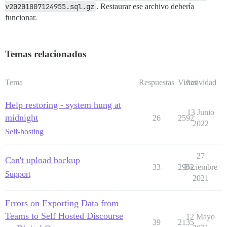
v20201007124955.sql.gz
. Restaurar ese archivo debería
funcionar.
Temas relacionados
Tema
Respuestas
Vistas
Actividad
Help restoring - system hung at
13 Junio
midnight
26
2592
2022
Self-hosting
27
Can't upload backup
33
2962
Diciembre
Support
2021
Errors on Exporting Data from
Teams to Self Hosted Discourse
12 Mayo
39
2135