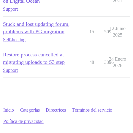
on Digital Ocean
2021
Support
Stuck and lost updating forum,
12 Junio
problems with PG migration
15
509
2025
Self-hosting
Restore process cancelled at
24 Enero
migrating uploads to S3 step
48
3396
2026
Support
Inicio
Categorías
Directrices
Términos del servicio
Política de privacidad