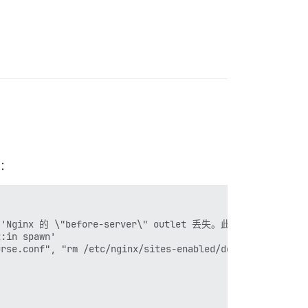
：
echo 'Nginx 的 \"before-server\" outlet 丢失。此版本的 discou
:in spawn'

course.conf", "rm /etc/nginx/sites-enabled/default", "