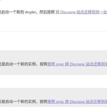
一个新的 droplet，然后按照
将 Discourse 站点迁移到另一台 V
4e577d4f96130ad555ae8ec646a8792cbfe37db

urse/base:2.0.20250226-0128

28

可以通过运行以下命令来保护此文件：chmod o-rwx containers/app.
e/base

4e577d4f96130ad555ae8ec646a8792cbfe37db

法是启动一个新的实例，按照
使用 rsync 将 Discourse 站点迁移
e/base:2.0.20250226-0128

28

-1.2.1/lib/pups.rb

 -- : Reading from stdin

 postgresql-15-pgvector

cache/apt/archives/*.deb /var/cache/apt/archives/parti
 -- : Reading package lists...

法是启动一个新的实例，按照
使用 rsync 将 Discourse 站点迁移