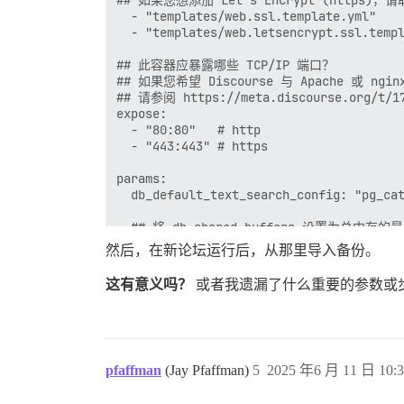
失败

  - "templates/web.ssl.template.yml"

--------------------

  - "templates/web.letsencrypt.ssl.templ
Pups::ExecError: DEBIAN_FRONTEND=noninteractive
失败位置: /usr/local/lib/ruby/gems/3.3.0/ge
## 此容器应暴露哪些 TCP/IP 端口？

执行失败，参数为 "DEBIAN_FRONTEND=noninteracti
## 如果您希望 Discourse 与 Apache 或 ng
引导失败，退出代码为 100

## 请参阅 https://meta.discourse.org/t
** 引导失败 ** 请向上滚动并查找更早的错误消
expose:

./discourse-doctor 可能会帮助诊断问题。

  - "80:80"   # http

  - "443:443" # https

params:

  db_default_text_search_config: "pg_cat
  ## 将 db_shared_buffers 设置为总内存的最
  ## 将由 bootstrap 根据检测到的 RAM 
然后，在新论坛运行后，从那里导入备份。
  db_shared_buffers: "1024MB"

这有意义吗？
或者我遗漏了什么重要的参数或
  ## 可以提高排序性能，但会增加每个连接的内存
  #db_work_mem: "40MB"

  ## 此容器应使用哪个 Git 版本？ (默认值: test
pfaffman
(Jay Pfaffman)
5
2025 年6 月 11 日 10:3