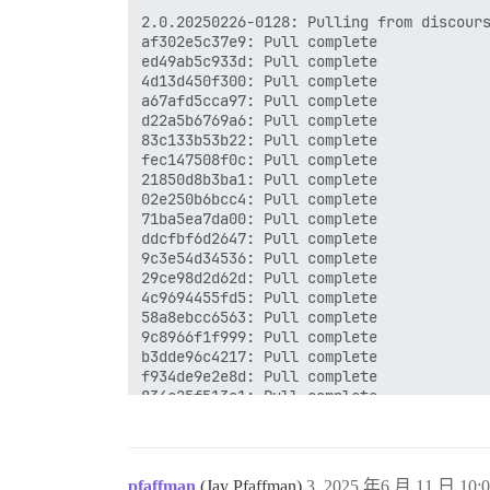
2.0.20250226-0128: Pulling from discours
af302e5c37e9: Pull complete

ed49ab5c933d: Pull complete

4d13d450f300: Pull complete

a67afd5cca97: Pull complete

d22a5b6769a6: Pull complete

83c133b53b22: Pull complete

fec147508f0c: Pull complete

21850d8b3ba1: Pull complete

02e250b6bcc4: Pull complete

71ba5ea7da00: Pull complete

ddcfbf6d2647: Pull complete

9c3e54d34536: Pull complete

29ce98d2d62d: Pull complete

4c9694455fd5: Pull complete

58a8ebcc6563: Pull complete

9c8966f1f999: Pull complete

b3dde96c4217: Pull complete

f934de9e2e8d: Pull complete

834e25f513a1: Pull complete

85d3cf606a95: Pull complete

94331a6982ee: Pull complete

14936beb0e9f: Pull complete

3ef05b122d47: Pull complete

pfaffman
(Jay Pfaffman)
3
2025 年6 月 11 日 10:0