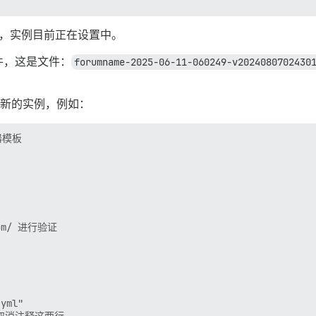
bipc-run-perl libjson-perl

行，实例目前正在设置中。
ialiser-perl libz3-4

mmon postgresql-common-dev ssl-cert

件，这是文件：
forumname-2025-06-11-060249-v2024080702430
 postgresql-client-15*

始化新的实例，例如：


录。)

器模板

gdg120+1) ...

 ...

/usr/share/postgresql/15/man/man1/psql.1.gz，因为链接
g120+1) ...

1) 的触发器 ...

greSQL字典...

om/ 进行验证

录。)

+1) 的配置文件 ...

yml"

，请取消注释这两行
