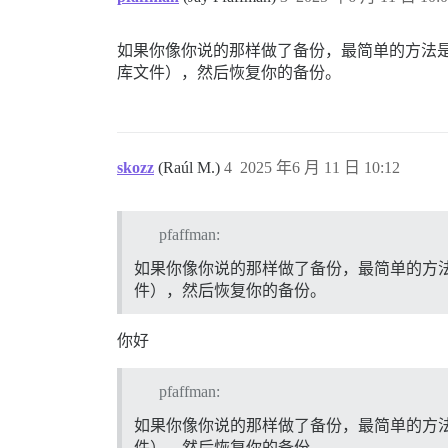
6c2dff13a1e7: Pull complete

7682543ad38b: Pull complete

f16f8d5c5a04: Pull complete

如果你像你说的那样做了备份，最简单的方法是启动
06d7037d56ef: Pull complete

库文件），然后恢复你的备份。
bc6c17ae1969: Pull complete

d19f089ead0e: Pull complete

Digest: sha256:6f18aa2cd22bba0deb91d6919
Status: Downloaded newer image for disco
docker.io/discourse/base:2.0.20250226-01
警告：containers/app.yml文件是世界可读的。您
skozz
(Raúl M.)
4
2025 年6 月 11 日 10:12
确保启动器是最新的

正在获取origin

启动器是最新的

pfaffman:
2.0.20250226-0128: Pulling from discours
Digest: sha256:6f18aa2cd22bba0deb91d6919
如果你像你说的那样做了备份，最简单的方
Status: Image is up to date for discours
件），然后恢复你的备份。
docker.io/discourse/base:2.0.20250226-01
/usr/local/lib/ruby/gems/3.3.0/gems/pups
/usr/local/bin/pups --stdin

你好
I, [2025-06-11T09:54:52.350929 #1]  INFO
I, [2025-06-11T09:54:52.357807 #1]  INFO -- : 		> DEBIAN_FRONTEND=noninteractive apt-get purge -y postgresql-15 postgresql-client-15 postgresql-contrib-15
E: 执行脚本 DPkg::Post-Invoke 'rm -f /var/
pfaffman:
E: 子进程返回错误代码

I, [2025-06-11T09:54:53.837808 #1]  INFO
如果你像你说的那样做了备份，最简单的方
Building dependency tree...

件），然后恢复你的备份。