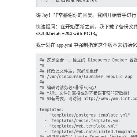
Reading state information...

以下软件包是自动安装的，现在不再需要：

  libcommon-sense-perl libio-pty-perl li
嗨 Jay！非常感谢你的回复。我刚开始着手进
  libjson-xs-perl libllvm19 libtypes-ser
  postgresql-client-common postgresql-co
快速提问：在开始更新之前，我下载了备份文
使用'apt autoremove'来删除它们。

v3.3.0.beta6 +294 with PG13。
以下软件包将被删除：

  postgresql-15* postgresql-15-pgvector*
我计划在 app.yml 中强制指定这个版本来初
升级了0个，新安装了0个，要删除3个，未升级0个。
在此操作之后，将释放60.9 MB的磁盘空间。

(正在读取数据库 ... 当前安装了33951个文件和目
## 这是全合一、独立的 Discourse Docker 容
正在删除 postgresql-15-pgvector (0.8.0-1.p
##

正在删除 postgresql-15 (15.12-1.pgdg120+1)
## 修改此文件后，您必须重建

invoke-rc.d: 无法确定当前运行级别

## /var/discourse/launcher rebuild app

update-alternatives: 警告：强制重新安装备用文件
##

正在删除 postgresql-client-15 (15.12-1.pgd
## 编辑时请务必*非常*小心！

正在处理 postgresql-common (274.pgdg120+
## YAML 文件对空格或对齐错误非常非常敏感！

正在从已安装的myspell/hunspell软件包构建Post
## 如有需要，请访问 http://www.yamllint.c
正在删除过时的字典文件：

(正在读取数据库 ... 当前安装了31913个文件和目
templates:

正在清除 postgresql-15 (15.12-1.pgdg120
  - "templates/postgres.template.yml"

正在删除集群main...

  - "templates/redis.template.yml"

  - "templates/web.template.yml"

  - "templates/web.ratelimited.template.
## 如果您想添加 Let's Encrypt (https)