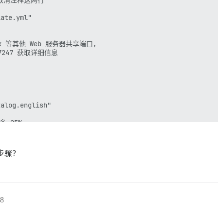
ate.yml"

 apt-get purge -y postgresql-15 postgresql-client-15 postgresql-cont
ms/pups-1.2.1/lib/pups/exec_command.rb:132:in `spawn'

ve apt-get purge -y postgresql-15 postgresql-client-15
inx 等其他 Web 服务器共享端口，

/17247 获取详细信息

息，可能不止一个。

alog.english"

多 25%。

自动设置，或者您可以覆盖它

步骤？
使用量

s-passed)

8