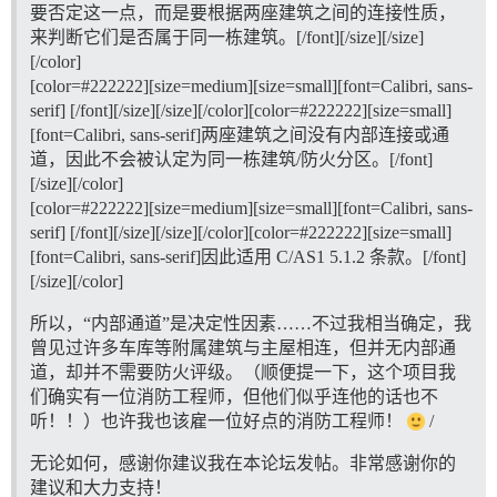
要否定这一点，而是要根据两座建筑之间的连接性质，
来判断它们是否属于同一栋建筑。[/font][/size][/size]
[/color]
[color=
#222222
][size=medium][size=small][font=Calibri, sans-
serif] [/font][/size][/size][/color][color=
#222222
][size=small]
[font=Calibri, sans-serif]两座建筑之间没有内部连接或通
道，因此不会被认定为同一栋建筑/防火分区。[/font]
[/size][/color]
[color=
#222222
][size=medium][size=small][font=Calibri, sans-
serif] [/font][/size][/size][/color][color=
#222222
][size=small]
[font=Calibri, sans-serif]因此适用 C/AS1 5.1.2 条款。[/font]
[/size][/color]
所以，“内部通道”是决定性因素……不过我相当确定，我
曾见过许多车库等附属建筑与主屋相连，但并无内部通
道，却并不需要防火评级。（顺便提一下，这个项目我
们确实有一位消防工程师，但他们似乎连他的话也不
听！！）也许我也该雇一位好点的消防工程师！
/
无论如何，感谢你建议我在本论坛发帖。非常感谢你的
建议和大力支持！