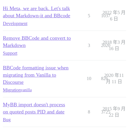
Hi Meta, we are back. Let's talk
2022 年5 月
about Markdown-it and BBcode
5
1037
6 日
Development
Remove BBCode and convert to
2018 年3 月
Markdown
3
2020
16 日
Support
BBCode formatting issue when
migrating from Vanilla to
2020 年11
10
826
Discourse
月 11 日
Migration
vanilla
MyBB import doesn't process
2015 年9 月
on quoted posts PID and date
8
3725
22 日
Bug