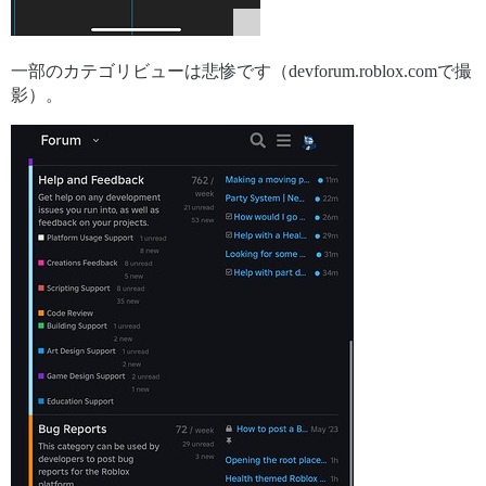
一部のカテゴリビューは悲惨です（devforum.roblox.comで撮
影）。