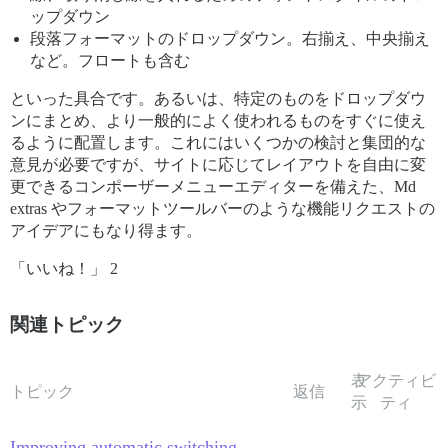
ップダウン
段落フォーマットのドロップダウン。右揃え、中央揃え
など。フロートも含む
といった具合です。あるいは、特定のものをドロップダウ
ンにまとめ、より一般的によく使われるものをすぐに使え
るように配置します。これにはいくつかの検討と集団的な
意見が必要ですが、サイトに応じてレイアウトを自由に変
更できるコンポーザーメニューエディターを備えた、Md
extras やフォーマットツールバーのような機能リクエストの
アイデアにもなり得ます。
「いいね！」 2
関連トピック
表
アクティビ
トピック
返信
示
ティ
Improving automatic switching