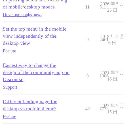
2026 年 5 月
of mobile/desktop modes
11
511
26 日
Development
dev-news
Set the top menu in the mobile
view independently of the
2018 年 2 月
9
2461
desktop view
6 日
Feature
Easiest way to change the
design of the community app on
2021 年 7 月
9
1306
Discourse
16 日
Support
Different landing page for
2023 年 5 月
desktop vs mobile theme?
42
7773
15 日
Feature