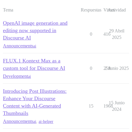
Tema
Respuestas
Vistas
Actividad
OpenAI image generation and
editing now supported in
29 Abril
0
416
Discourse AI
2025
Announcements
ai
FLUX.1 Kontext Max as a
custom tool for Discourse AI
0
258
2 Junio 2025
Development
ai
Introducing Post Illustrations:
Enhance Your Discourse
15 Junio
Content with AI-Generated
15
1968
2024
Thumbnails
Announcements
ai
,
ai-helper