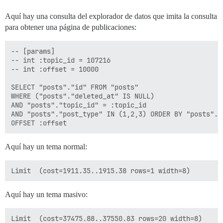
Aquí hay una consulta del explorador de datos que imita la consulta
para obtener una página de publicaciones:
-- [params]

-- int :topic_id = 107216

-- int :offset = 10000

SELECT "posts"."id" FROM "posts" 

WHERE ("posts"."deleted_at" IS NULL) 

AND "posts"."topic_id" = :topic_id

AND "posts"."post_type" IN (1,2,3) ORDER BY "posts"."
Aquí hay un tema normal:
Aquí hay un tema masivo: