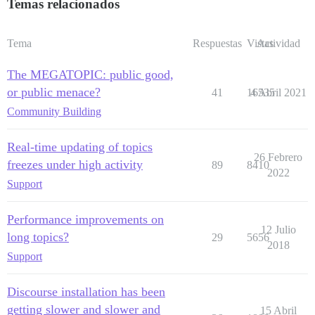
Temas relacionados
Tema
Respuestas
Vistas
Actividad
The MEGATOPIC: public good,
or public menace?
41
16535
4 Abril 2021
Community Building
Real-time updating of topics
26 Febrero
freezes under high activity
89
8410
2022
Support
Performance improvements on
12 Julio
long topics?
29
5656
2018
Support
Discourse installation has been
getting slower and slower and
15 Abril