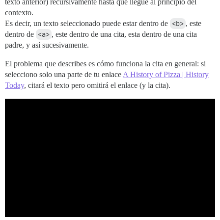
texto anterior) recursivamente hasta que llegue al principio del
contexto.
Es decir, un texto seleccionado puede estar dentro de
<b>
, este
dentro de
<a>
, este dentro de una cita, esta dentro de una cita
padre, y así sucesivamente.
El problema que describes es cómo funciona la cita en general: si
selecciono solo una parte de tu enlace
A History of Pizza | History
Today
, citará el texto pero omitirá el enlace (y la cita).