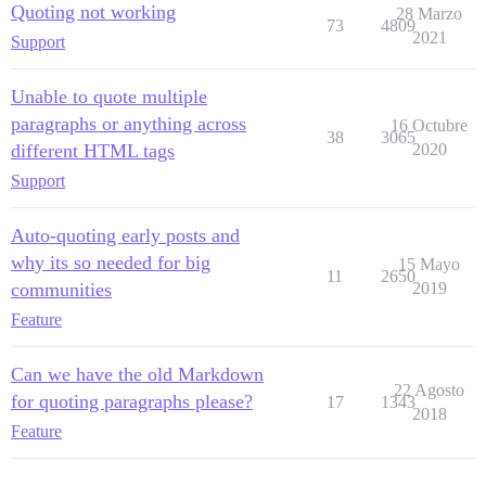
Quoting not working
28 Marzo
73
4809
2021
Support
Unable to quote multiple
paragraphs or anything across
16 Octubre
38
3065
different HTML tags
2020
Support
Auto-quoting early posts and
why its so needed for big
15 Mayo
11
2650
communities
2019
Feature
Can we have the old Markdown
22 Agosto
for quoting paragraphs please?
17
1343
2018
Feature