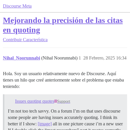
Discourse Meta
Mejorando la precisión de las citas
en quoting
Contribuir
Característica
Nihal_Noorunnabi
(Nihal Noorunnabi)
1
28 Febrero, 2025 16:34
Hola. Soy un usuario relativamente nuevo de Discourse. Aquí
tienes un hilo que creé anteriormente sobre el problema que estaba
teniendo:
Issues quoting quotes
Support
I’m not too tech savvy. On a forum I’m on that uses discourse
some people are having issues accurately quoting. I think its
better if I show:
[image]
all in one picture cause i’m a new user