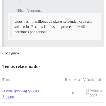
Nihal_Noorunnabi:
Unos tres mil millones de pizzas se venden cada año
solo en los Estados Unidos, un promedio de 46
porciones por persona.
6 Me gusta
Temas relacionados
Tema
Respuestas
Vistas
Actividad
Issues quoting quotes
23 Febrero
8
156
2025
Support