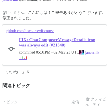
@Lhc_flさん
、こんにちは！ご報告ありがとうございます。
修正されました。
github.com/discourse/discourse
FIX: ChatComposerMessageDetails icon
was always edit (#21340)
committed
05:31PM - 02 May 23 UTC
jancernik
+1
-1
「いいね！」 6
関連トピック
表
アクティビ
トピック
返信
示
ティ