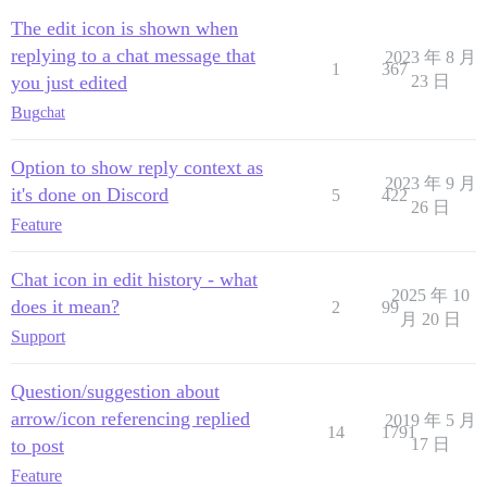
The edit icon is shown when
replying to a chat message that
2023 年 8 月
1
367
you just edited
23 日
Bug
chat
Option to show reply context as
2023 年 9 月
it's done on Discord
5
422
26 日
Feature
Chat icon in edit history - what
2025 年 10
does it mean?
2
99
月 20 日
Support
Question/suggestion about
arrow/icon referencing replied
2019 年 5 月
14
1791
to post
17 日
Feature