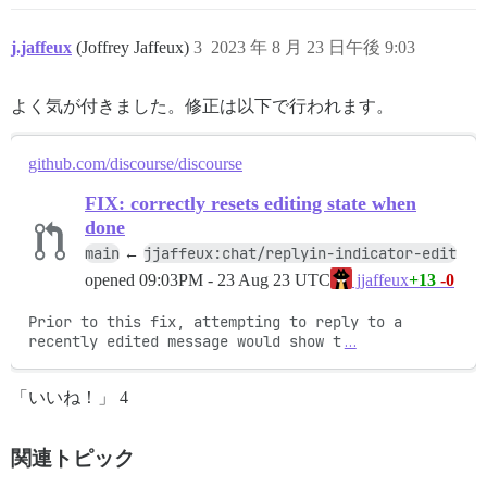
j.jaffeux
(Joffrey Jaffeux)
3
2023 年 8 月 23 日午後 9:03
よく気が付きました。修正は以下で行われます。
github.com/discourse/discourse
FIX: correctly resets editing state when
done
main
jjaffeux:chat/replyin-indicator-edit
←
opened
09:03PM - 23 Aug 23 UTC
+13
-0
jjaffeux
Prior to this fix, attempting to reply to a 
recently edited message would show t
…
「いいね！」 4
関連トピック