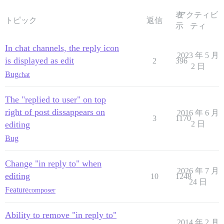
表
アクティビ
トピック
返信
示
ティ
In chat channels, the reply icon
2023 年 5 月
is displayed as edit
2
396
2 日
Bug
chat
The "replied to user" on top
right of post dissappears on
2016 年 6 月
3
1170
editing
2 日
Bug
Change "in reply to" when
2026 年 7 月
editing
10
1248
24 日
Feature
composer
Ability to remove "in reply to"
2014 年 2 月